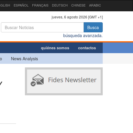
GLISH
ESPAÑOL
FRANÇAIS
DEUTSCH
CHINESE
ARABIC
jueves, 6 agosto 2026 [GMT +1]
Busca
búsqueda avanzada.
quiénes somos
contactos
o
News Analysis
Y