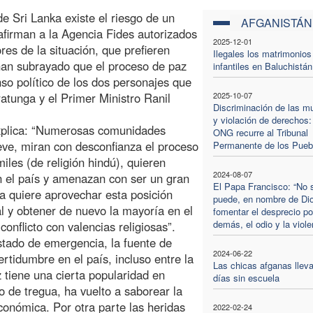
e Sri Lanka existe el riesgo de un
AFGANISTÁN
o afirman a la Agencia Fides autorizados
2025-12-01
res de la situación, que prefieren
Ilegales los matrimonios
han subrayado que el proceso de paz
infantiles en Baluchistán
so político de los dos personajes que
atunga y el Primer Ministro Ranil
2025-10-07
Discriminación de las m
y violación de derechos:
xplica: “Numerosas comunidades
ONG recurre al Tribunal
eve, miran con desconfianza el proceso
Permanente de los Pueb
iles (de religión hindú), quieren
2024-08-07
en el país y amenazan con ser un gran
El Papa Francisco: “No 
a quiere aprovechar esta posición
puede, en nombre de Di
al y obtener de nuevo la mayoría en el
fomentar el desprecio po
demás, el odio y la viole
conflicto con valencias religiosas”.
estado de emergencia, la fuente de
2024-06-22
ertidumbre en el país, incluso entre la
Las chicas afganas lleva
 tiene una cierta popularidad en
días sin escuela
 de tregua, ha vuelto a saborear la
conómica. Por otra parte las heridas
2022-02-24