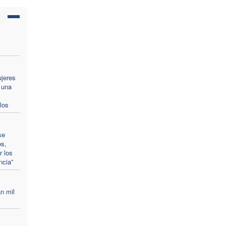
ujeres
 una
los
se
os,
r los
ncia”
n mil