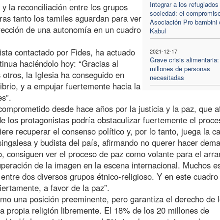
Integrar a los refugiados
y la reconciliación entre los grupos
sociedad: el compromiso
tras tanto los tamiles aguardan para ver
Asociación Pro bambini 
dirección de una autonomía en un cuadro
Kabul
lista contactado por Fides, ha actuado
2021-12-17
Grave crisis alimentaria:
tinua haciéndolo hoy: “Gracias al
millones de personas
 otros, la Iglesia ha conseguido en
necesitadas
ibrio, y a empujar fuertemente hacia la
es”.
comprometido desde hace años por la justicia y la paz, que a
de los protagonistas podría obstaculizar fuertemente el proce
e recuperar el consenso político y, por lo tanto, juega la c
singalesa y budista del país, afirmando no querer hacer dem
o, consiguen ver el proceso de paz como volante para el arr
uperación de la imagen en la escena internacional. Muchos e
 entre dos diversos grupos étnico-religioso. Y en este cuadro
iertamente, a favor de la paz”.
smo una posición preeminente, pero garantiza el derecho de 
a propia religión libremente. El 18% de los 20 millones de