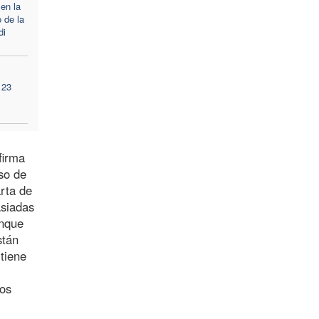
 en la
 de la
di
 23
firma
so de
arta de
asiadas
anque
stán
 tiene
los