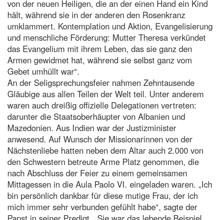
von der neuen Heiligen, die an der einen Hand ein Kind
hält, während sie in der anderen den Rosenkranz
umklammert. Kontemplation und Aktion, Evangelisierung
und menschliche Förderung: Mutter Theresa verkündet
das Evangelium mit ihrem Leben, das sie ganz den
Armen gewidmet hat, während sie selbst ganz vom
Gebet umhüllt war“.
An der Seligsprechungsfeier nahmen Zehntausende
Gläubige aus allen Teilen der Welt teil. Unter anderem
waren auch dreißig offizielle Delegationen vertreten:
darunter die Staatsoberhäupter von Albanien und
Mazedonien. Aus Indien war der Justizminister
anwesend. Auf Wunsch der Missionarinnen von der
Nächstenliebe hatten neben dem Altar auch 2.000 von
den Schwestern betreute Arme Platz genommen, die
nach Abschluss der Feier zu einem gemeinsamen
Mittagessen in die Aula Paolo VI. eingeladen waren. „Ich
bin persönlich dankbar für diese mutige Frau, der ich
mich immer sehr verbunden gefühlt habe“, sagte der
Papst in seiner Predigt, „Sie war das lebende Beispiel