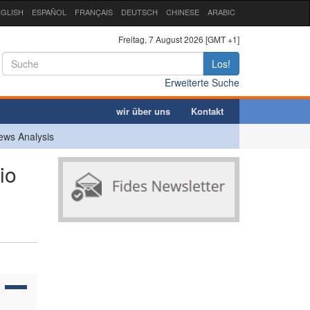
GLISH
ESPAÑOL
FRANÇAIS
DEUTSCH
CHINESE
ARABIC
Freitag, 7 August 2026 [GMT +1]
Los!
Erweiterte Suche
wir über uns
Kontakt
ews Analysis
io