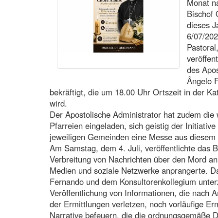
Monat n
Bischof 
dieses J
6/07/202
Pastoral
veröffen
des Apos
Ângelo F
bekräftigt, die um 18.00 Uhr Ortszeit in der K
wird.
Der Apostolische Administrator hat zudem die 
Pfarreien eingeladen, sich geistig der Initiativ
jeweiligen Gemeinden eine Messe aus diesem A
Am Samstag, dem 4. Juli, veröffentlichte das B
Verbreitung von Nachrichten über den Mord an
Medien und soziale Netzwerke anprangerte. D
Fernando und dem Konsultorenkollegium unterz
Veröffentlichung von Informationen, die nach A
der Ermittlungen verletzen, noch vorläufige 
Narrative befeuern, die die ordnungsgemäße D