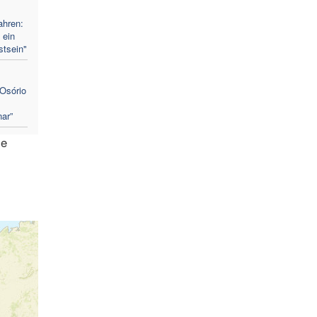
ahren:
 ein
stsein"
Osório
ar”
ie