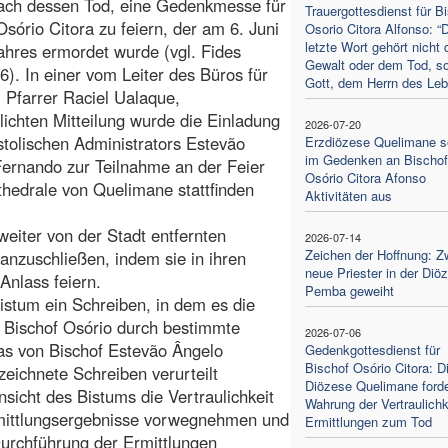
ach dessen Tod, eine Gedenkmesse für
Trauergottesdienst für B
Osório Citora zu feiern, der am 6. Juni
Osorio Citora Alfonso: “
letzte Wort gehört nicht 
ahres ermordet wurde (vgl. Fides
Gewalt oder dem Tod, s
6). In einer vom Leiter des Büros für
Gott, dem Herrn des Leb
, Pfarrer Raciel Ualaque,
tlichten Mitteilung wurde die Einladung
2026-07-20
tolischen Administrators Estevão
Erzdiözese Quelimane s
im Gedenken an Bischof
ernando zur Teilnahme an der Feier
Osório Citora Afonso
athedrale von Quelimane stattfinden
Aktivitäten aus
weiter von der Stadt entfernten
2026-07-14
Zeichen der Hoffnung: Z
e anzuschließen, indem sie in ihren
neue Priester in der Diö
nlass feiern.
Pemba geweiht
istum ein Schreiben, in dem es die
 Bischof Osório durch bestimmte
2026-07-06
as von Bischof Estevão Ângelo
Gedenkgottesdienst für
Bischof Osório Citora: D
eichnete Schreiben verurteilt
Diözese Quelimane forde
nsicht des Bistums die Vertraulichkeit
Wahrung der Vertraulichk
Ermittlungsergebnisse vorwegnehmen und
Ermittlungen zum Tod
urchführung der Ermittlungen