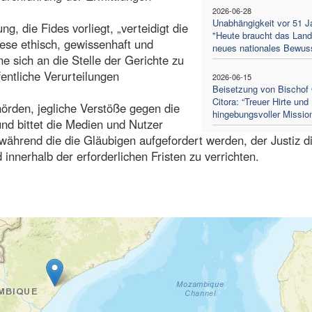
2026-06-28
Unabhängigkeit vor 51 J
ng, die Fides vorliegt, „verteidigt die
"Heute braucht das Land
iese ethisch, gewissenhaft und
neues nationales Bewus
 sich an die Stelle der Gerichte zu
fentliche Verurteilungen
2026-06-15
Beisetzung von Bischof 
Citora: “Treuer Hirte und
hörden, jegliche Verstöße gegen die
hingebungsvoller Mission
und bittet die Medien und Nutzer
während die die Gläubigen aufgefordert werden, der Justiz d
 innerhalb der erforderlichen Fristen zu verrichten.