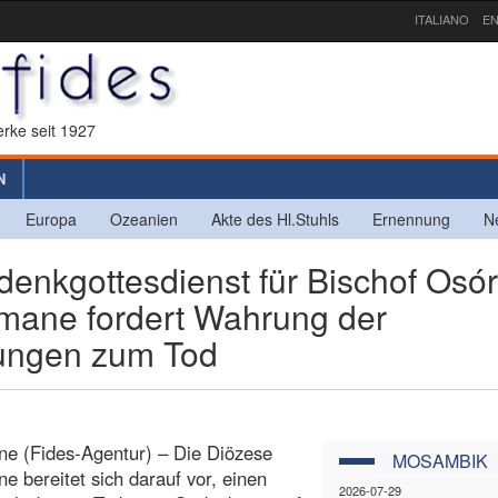
ITALIANO
EN
rke seit 1927
N
Europa
Ozeanien
Akte des Hl.Stuhls
Ernennung
N
kgottesdienst für Bischof Osór
imane fordert Wahrung der
tlungen zum Tod
e (Fides-Agentur) – Die Diözese
MOSAMBIK
e bereitet sich darauf vor, einen
2026-07-29