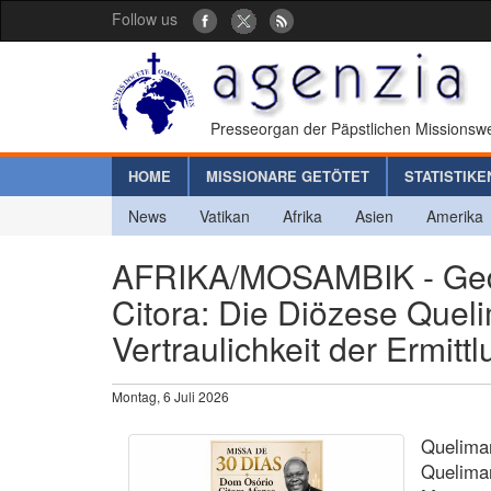
Follow us
Presseorgan der Päpstlichen Missionswe
HOME
MISSIONARE GETÖTET
STATISTIKE
News
Vatikan
Afrika
Asien
Amerika
AFRIKA/MOSAMBIK - Geden
Citora: Die Diözese Quel
Vertraulichkeit der Ermit
Montag, 6 Juli 2026
Queliman
Queliman