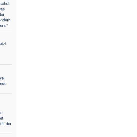
ischof
Das
der
ondern
ens“
etzt
wei
zese
ie
rt
eit der