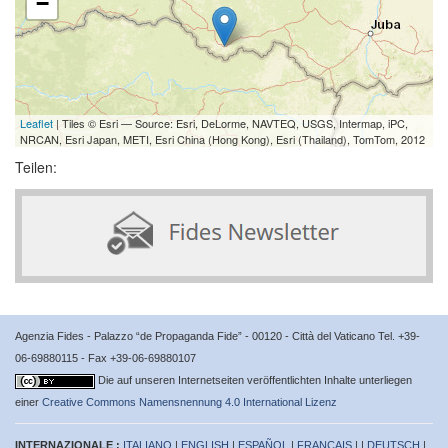
−
Leaflet
| Tiles © Esri — Source: Esri, DeLorme, NAVTEQ, USGS, Intermap, iPC,
NRCAN, Esri Japan, METI, Esri China (Hong Kong), Esri (Thailand), TomTom, 2012
Teilen:
Agenzia Fides - Palazzo “de Propaganda Fide” - 00120 - Città del Vaticano Tel. +39-
06-69880115 - Fax +39-06-69880107
Die auf unseren Internetseiten veröffentlichten Inhalte unterliegen
einer
Creative Commons Namensnennung 4.0 International Lizenz
INTERNAZIONALE :
ITALIANO
|
ENGLISH
|
ESPAÑOL
|
FRANÇAIS
| |
DEUTSCH
|