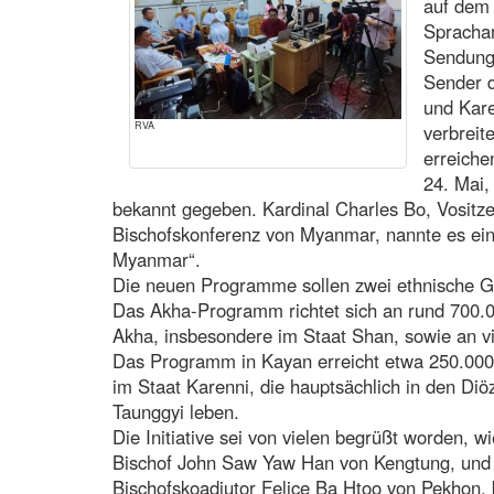
auf dem 
Spracha
Sendunge
Sender 
und Kar
RVA
verbreit
erreiche
24. Mai,
bekannt gegeben. Kardinal Charles Bo, Vositz
Bischofskonferenz von Myanmar, nannte es eine
Myanmar“.
Die neuen Programme sollen zwei ethnische G
Das Akha-Programm richtet sich an rund 700.
Akha, insbesondere im Staat Shan, sowie an vi
Das Programm in Kayan erreicht etwa 250.00
im Staat Karenni, die hauptsächlich in den D
Taunggyi leben.
Die Initiative sei von vielen begrüßt worden, w
Bischof John Saw Yaw Han von Kengtung, und d
Bischofskoadjutor Felice Ba Htoo von Pekhon, b