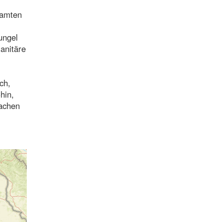
samten
ungel
anitäre
ch,
hin,
rachen