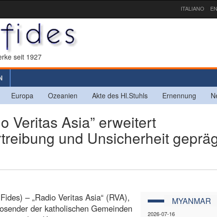
ITALIANO
EN
rke seit 1927
N
Europa
Ozeanien
Akte des Hl.Stuhls
Ernennung
N
Veritas Asia” erweitert
treibung und Unsicherheit geprä
Fides) – „Radio Veritas Asia“ (RVA),
MYANMAR
iosender der katholischen Gemeinden
2026-07-16