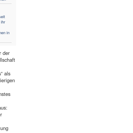
eit
ihr
nen in
r der
lschaft
“ als
ierigen
nstes
aus:
r
rung