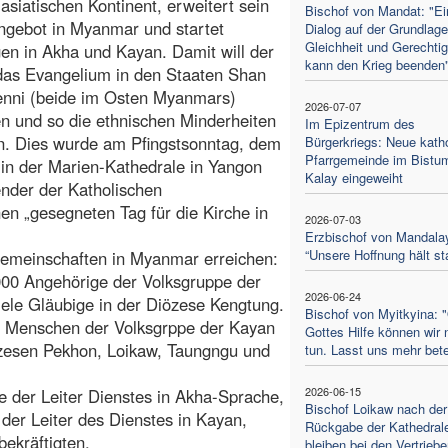
asiatischen Kontinent, erweitert sein
Bischof von Mandat: "Ei
ngebot in Myanmar und startet
Dialog auf der Grundlag
Gleichheit und Gerechtig
n in Akha und Kayan. Damit will der
kann den Krieg beenden
das Evangelium in den Staaten Shan
enni (beide im Osten Myanmars)
2026-07-07
en und so die ethnischen Minderheiten
Im Epizentrum des
n. Dies wurde am Pfingstsonntag, dem
Bürgerkriegs: Neue kath
Pfarrgemeinde im Bistu
 in der Marien-Kathedrale in Yangon
Kalay eingeweiht
ender der Katholischen
n „gesegneten Tag für die Kirche in
2026-07-03
Erzbischof von Mandala
“Unsere Hoffnung hält st
emeinschaften in Myanmar erreichen:
000 Angehörige der Volksgruppe der
2026-06-24
ele Gläubige in der Diözese Kengtung.
Bischof von Myitkyina: 
0 Menschen der Volksgrppe der Kayan
Gottes Hilfe können wir 
iözesen Pekhon, Loikaw, Taungngu und
tun. Lasst uns mehr bet
2026-06-15
ie der Leiter Dienstes in Akha-Sprache,
Bischof Loikaw nach der
er Leiter des Dienstes in Kayan,
Rückgabe der Kathedrale
ekräftigten.
bleiben bei den Vertrieb