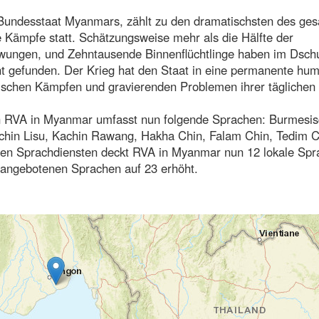
n Bundesstaat Myanmars, zählt zu den dramatischsten des ge
e Kämpfe statt. Schätzungsweise mehr als die Hälfte der
zwungen, und Zehntausende Binnenflüchtlinge haben im Dsch
ht gefunden. Der Krieg hat den Staat in eine permanente hum
zwischen Kämpfen und gravierenden Problemen ihrer täglichen
on RVA in Myanmar umfasst nun folgende Sprachen: Burmesis
hin Lisu, Kachin Rawang, Hakha Chin, Falam Chin, Tedim C
uen Sprachdiensten deckt RVA in Myanmar nun 12 lokale Sp
 angebotenen Sprachen auf 23 erhöht.