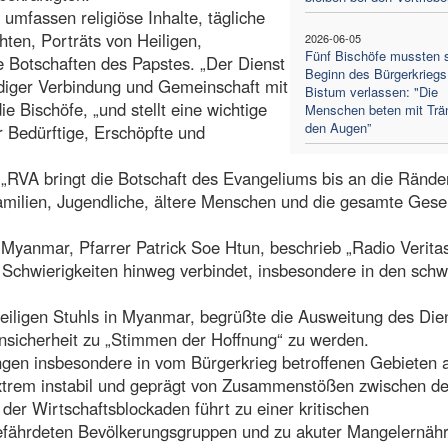
umfassen religiöse Inhalte, tägliche
ten, Porträts von Heiligen,
2026-06-05
Fünf Bischöfe mussten s
 Botschaften des Papstes. „Der Dienst
Beginn des Bürgerkriegs 
ndiger Verbindung und Gemeinschaft mit
Bistum verlassen: "Die
e Bischöfe, „und stellt eine wichtige
Menschen beten mit Trä
den Augen”
r Bedürftige, Erschöpfte und
„RVA bringt die Botschaft des Evangeliums bis an die Rände
Familien, Jugendliche, ältere Menschen und die gesamte Gesel
 Myanmar, Pfarrer Patrick Soe Htun, beschrieb „Radio Veritas
Schwierigkeiten hinweg verbindet, insbesondere in den schw
eiligen Stuhls in Myanmar, begrüßte die Ausweitung des Die
Unsicherheit zu „Stimmen der Hoffnung“ zu werden.
ngen insbesondere in vom Bürgerkrieg betroffenen Gebieten 
 extrem instabil und geprägt von Zusammenstößen zwischen de
er Wirtschaftsblockaden führt zu einer kritischen
gefährdeten Bevölkerungsgruppen und zu akuter Mangelernäh