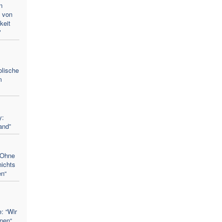
n
e von
keit
"
olische
m
y:
and”
"Ohne
nichts
en“
: “Wir
enen“