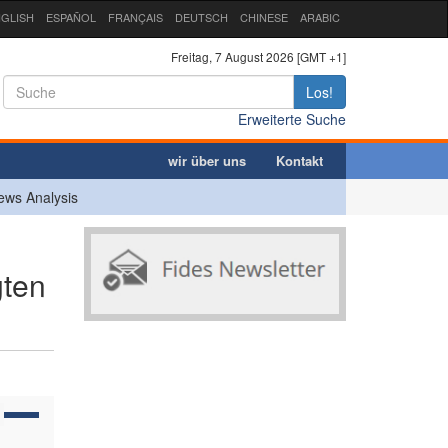
GLISH
ESPAÑOL
FRANÇAIS
DEUTSCH
CHINESE
ARABIC
Freitag, 7 August 2026 [GMT +1]
Los!
Erweiterte Suche
wir über uns
Kontakt
ews Analysis
gten