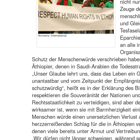
nicht nu
Zeuge d
menschli
und Glei
Tesfasel
Amnesty International
Eparchie
an alle 
Organisa
Schutz der Menschenwürde verschrieben haben,
Äthiopier, denen in Saudi-Arabien die Todesstr
„Unser Glaube lehrt uns, dass das Leben ein Ge
unantastbar und vom Zeitpunkt der Empfängnis
schutzwürdig“, heißt es in der Erklärung des Bis
respektieren die Souveränität der Nationen und
Rechtsstaatlichkeit zu verteidigen, sind aber 
wirksamer ist, wenn sie mit Barmherzigkeit ein
Menschen würde einen unersetzlichen Verlust
herzzerreißenden Schlag für die in Äthiopien 
denen viele bereits unter Armut und Vertreibun
„Wir dürfen nicht länger schweigen, während 