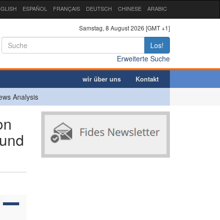
GLISH
ESPAÑOL
FRANÇAIS
DEUTSCH
CHINESE
ARABIC
Samstag, 8 August 2026 [GMT +1]
Los!
Erweiterte Suche
wir über uns
Kontakt
ews Analysis
on
 und