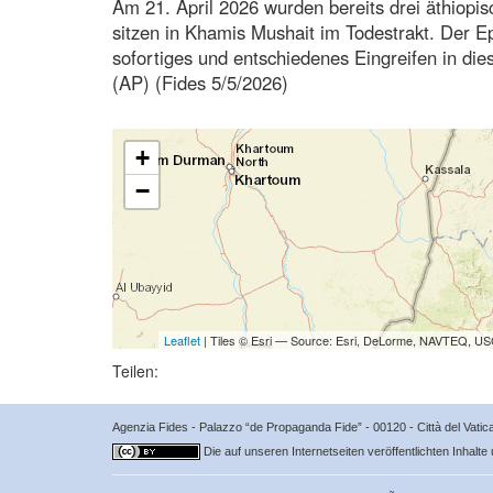
Am 21. April 2026 wurden bereits drei äthiopi
sitzen in Khamis Mushait im Todestrakt. Der Ep
sofortiges und entschiedenes Eingreifen in di
(AP) (Fides 5/5/2026)
+
−
Leaflet
| Tiles © Esri — Source: Esri, DeLorme, NAVTEQ, USG
Teilen:
Agenzia Fides - Palazzo “de Propaganda Fide” - 00120 - Città del Vat
Die auf unseren Internetseiten veröffentlichten Inhalte