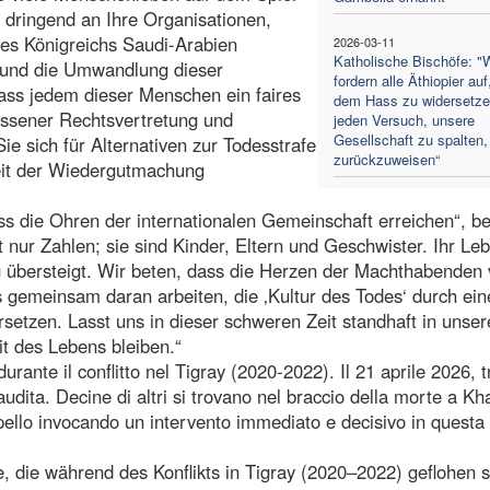
n dringend an Ihre Organisationen,
es Königreichs Saudi-Arabien
2026-03-11
Katholische Bischöfe: "W
 und die Umwandlung dieser
fordern alle Äthiopier auf
 dass jedem dieser Menschen ein faires
dem Hass zu widersetze
essener Rechtsvertretung und
jeden Versuch, unsere
Gesellschaft zu spalten,
ie sich für Alternativen zur Todesstrafe
zurückzuweisen“
keit der Wiedergutmachung
 die Ohren der internationalen Gemeinschaft erreichen“, be
t nur Zahlen; sie sind Kinder, Eltern und Geschwister. Ihr Le
g übersteigt. Wir beten, dass die Herzen der Machthabenden
 gemeinsam daran arbeiten, die ‚Kultur des Todes‘ durch ein
ersetzen. Lasst uns in dieser schweren Zeit standhaft in unser
t des Lebens bleiben.“
 durante il conflitto nel Tigray (2020-2022). Il 21 aprile 2026, t
Saudita. Decine di altri si trovano nel braccio della morte a K
ppello invocando un intervento immediato e decisivo in questa
e, die während des Konflikts in Tigray (2020–2022) geflohen s