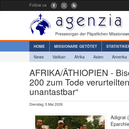
Follow us
Presseorgan der Päpstlichen Missionswe
HOME
MISSIONARE GETÖTET
STATISTIKE
News
Vatikan
Afrika
Asien
Amerika
AFRIKA/ÄTHIOPIEN - Bisc
200 zum Tode verurteilten
unantastbar“
Dienstag, 5 Mai 2026
Adigrat 
Eparchie