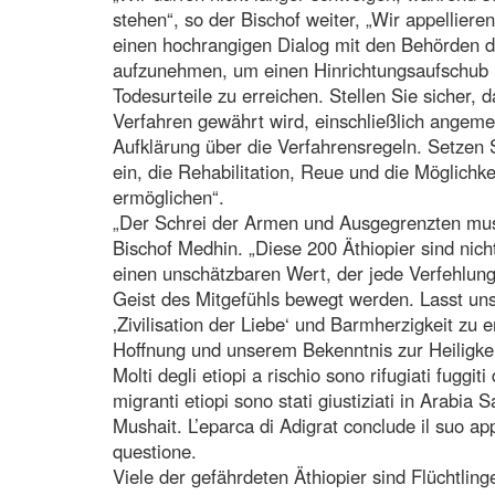
stehen“, so der Bischof weiter, „Wir appelliere
einen hochrangigen Dialog mit den Behörden d
aufzunehmen, um einen Hinrichtungsaufschub
Todesurteile zu erreichen. Stellen Sie sicher,
Verfahren gewährt wird, einschließlich angem
Aufklärung über die Verfahrensregeln. Setzen S
ein, die Rehabilitation, Reue und die Möglich
ermöglichen“.
„Der Schrei der Armen und Ausgegrenzten muss
Bischof Medhin. „Diese 200 Äthiopier sind nich
einen unschätzbaren Wert, der jede Verfehlun
Geist des Mitgefühls bewegt werden. Lasst uns
‚Zivilisation der Liebe‘ und Barmherzigkeit zu 
Hoffnung und unserem Bekenntnis zur Heiligkei
Molti degli etiopi a rischio sono rifugiati fuggiti
migranti etiopi sono stati giustiziati in Arabia 
Mushait. L’eparca di Adigrat conclude il suo a
questione.
Viele der gefährdeten Äthiopier sind Flüchtling