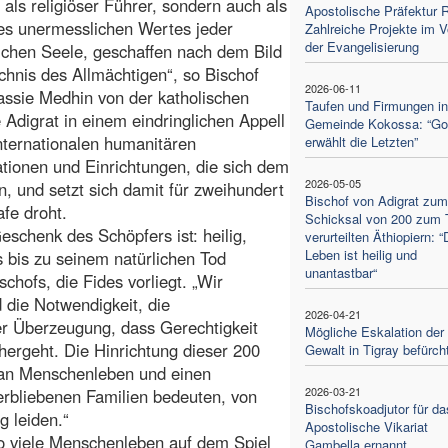
r als religiöser Führer, sondern auch als
Apostolische Präfektur 
es unermesslichen Wertes jeder
Zahlreiche Projekte im V
der Evangelisierung
chen Seele, geschaffen nach dem Bild
chnis des Allmächtigen“, so Bischof
2026-06-11
assie Medhin von der katholischen
Taufen und Firmungen in
 Adigrat in einem eindringlichen Appell
Gemeinde Kokossa: “Go
internationalen humanitären
erwählt die Letzten”
tionen und Einrichtungen, die sich dem
2026-05-05
 und setzt sich damit für zweihundert
Bischof von Adigrat zum
afe droht.
Schicksal von 200 zum 
schenk des Schöpfers ist: heilig,
verurteilten Äthiopiern: 
Leben ist heilig und
 bis zu seinem natürlichen Tod
unantastbar“
chofs, die Fides vorliegt. „Wir
 die Notwendigkeit, die
2026-04-21
der Überzeugung, dass Gerechtigkeit
Mögliche Eskalation der
hergeht. Die Hinrichtung dieser 200
Gewalt in Tigray befürch
 an Menschenleben und einen
2026-03-21
verbliebenen Familien bedeuten, von
Bischofskoadjutor für da
g leiden.“
Apostolische Vikariat
so viele Menschenleben auf dem Spiel
Gambella ernannt