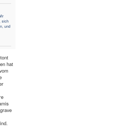
ir
, sich
n, und
tont
ben hat
 vom
e
er
re
hamis
 grave
ind.