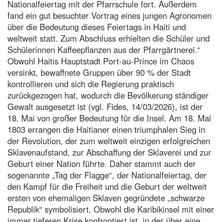
Nationalfeiertag mit der Pfarrschule fort. Außerdem
fand ein gut besuchter Vortrag eines jungen Agronomen
über die Bedeutung dieses Feiertags in Haiti und
weltweit statt. Zum Abschluss erhielten die Schüler und
Schülerinnen Kaffeepflanzen aus der Pfarrgärtnerei.“
Obwohl Haitis Hauptstadt Port-au-Prince im Chaos
versinkt, bewaffnete Gruppen über 90 % der Stadt
kontrollieren und sich die Regierung praktisch
zurückgezogen hat, wodurch die Bevölkerung ständiger
Gewalt ausgesetzt ist (vgl. Fides, 14/03/2026), ist der
18. Mai von großer Bedeutung für die Insel. Am 18. Mai
1803 errangen die Haitianer einen triumphalen Sieg in
der Revolution, der zum weltweit einzigen erfolgreichen
Sklavenaufstand, zur Abschaffung der Sklaverei und zur
Geburt einer Nation führte. Daher stammt auch der
sogenannte „Tag der Flagge“, der Nationalfeiertag, der
den Kampf für die Freiheit und die Geburt der weltweit
ersten von ehemaligen Sklaven gegründete „schwarze
Republik“ symbolisiert. Obwohl die Karibikinsel mit einer
immer tieferen Krise konfrontiert ist, in der über eine