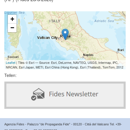
+
−
Leaflet
| Tiles © Esri — Source: Esri, DeLorme, NAVTEQ, USGS, Intermap, iPC,
NRCAN, Esri Japan, METI, Esri China (Hong Kong), Esri (Thailand), TomTom, 2012
Teilen:
Agenzia Fides - Palazzo “de Propaganda Fide” - 00120 - Città del Vaticano Tel. +39-