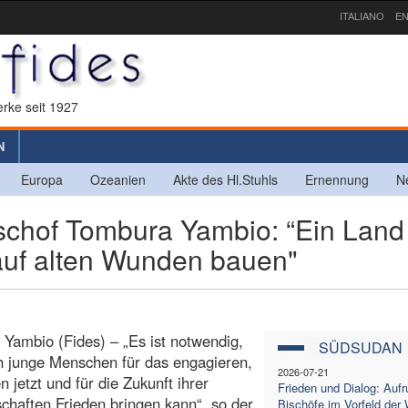
ITALIANO
EN
rke seit 1927
N
Europa
Ozeanien
Akte des Hl.Stuhls
Ernennung
N
hof Tombura Yambio: “Ein Land
uf alten Wunden bauen"
Yambio (Fides) – „Es ist notwendig,
SÜDSUDAN
h junge Menschen für das engagieren,
2026-07-21
n jetzt und für die Zukunft ihrer
Frieden und Dialog: Aufr
haften Frieden bringen kann“, so der
Bischöfe im Vorfeld der