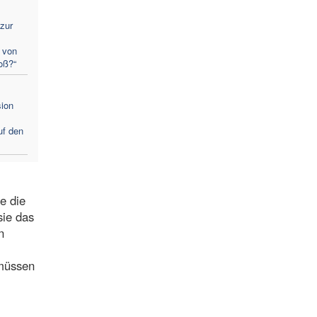
zur
 von
oß?“
sion
uf den
e die
sie das
n
 müssen