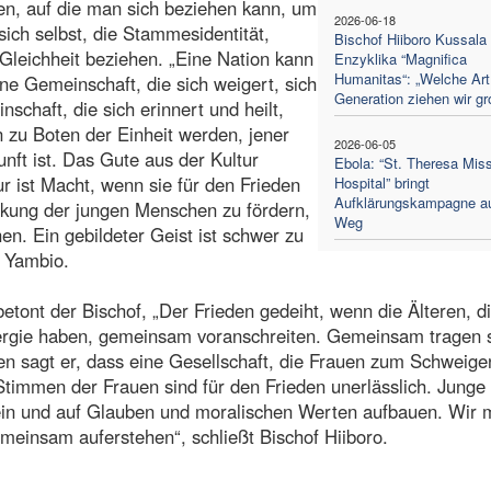
en, auf die man sich beziehen kann, um
2026-06-18
 sich selbst, die Stammesidentität,
Bischof Hiiboro Kussala 
Gleichheit beziehen. „Eine Nation kann
Enzyklika “Magnifica
Humanitas“: „Welche Art
e Gemeinschaft, die sich weigert, sich
Generation ziehen wir gr
schaft, die sich erinnert und heilt,
 zu Boten der Einheit werden, jener
2026-06-05
unft ist. Das Gute aus der Kultur
Ebola: “St. Theresa Mis
 ist Macht, wenn sie für den Frieden
Hospital” bringt
Aufklärungskampagne a
tärkung der jungen Menschen zu fördern,
Weg
en. Ein gebildeter Geist ist schwer zu
a Yambio.
etont der Bischof, „Der Frieden gedeiht, wenn die Älteren, di
nergie haben, gemeinsam voranschreiten. Gemeinsam tragen 
uen sagt er, dass eine Gesellschaft, die Frauen zum Schweige
e Stimmen der Frauen sind für den Frieden unerlässlich. Junge
ein und auf Glauben und moralischen Werten aufbauen. Wir
einsam auferstehen“, schließt Bischof Hiiboro.