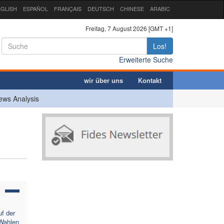
GLISH
ESPAÑOL
FRANÇAIS
DEUTSCH
CHINESE
ARABIC
Freitag, 7 August 2026 [GMT +1]
Los!
Erweiterte Suche
wir über uns
Kontakt
ews Analysis
uf der
 Wahlen