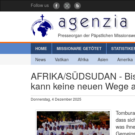
Follow us
Presseorgan der Päpstlichen Missionswe
HOME
MISSIONARE GETÖTET
STATISTIKE
News
Vatikan
Afrika
Asien
Amerika
AFRIKA/SÜDSUDAN - Bisc
kann keine neuen Wege a
Donnerstag, 4 Dezember 2025
Tombura 
dass sic
was ihne
Gemeinsc