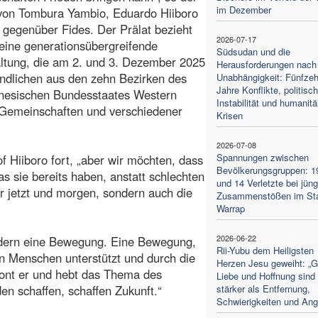
im Dezember
 von Tombura Yambio, Eduardo Hiiboro
 gegenüber Fides. Der Prälat bezieht
2026-07-17
 eine generationsübergreifende
Südsudan und die
ltung, die am 2. und 3. Dezember 2025
Herausforderungen nach
ndlichen aus den zehn Bezirken des
Unabhängigkeit: Fünfze
Jahre Konflikte, politisc
nesischen Bundesstaates Western
Instabilität und humanitä
 Gemeinschaften und verschiedener
Krisen
2026-07-08
Spannungen zwischen
 Hiiboro fort, „aber wir möchten, dass
Bevölkerungsgruppen: 1
as sie bereits haben, anstatt schlechten
und 14 Verletzte bei jün
nur jetzt und morgen, sondern auch die
Zusammenstößen im St
Warrap
2026-06-22
ondern eine Bewegung. Eine Bewegung,
Rii-Yubu dem Heiligsten
n Menschen unterstützt und durch die
Herzen Jesu geweiht: „G
etont er und hebt das Thema des
Liebe und Hoffnung sind
n schaffen, schaffen Zukunft.“
stärker als Entfernung,
Schwierigkeiten und Ang