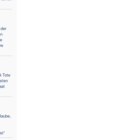
 der
hn
he
re
9 Tote
gsten
aat
laube,
st”