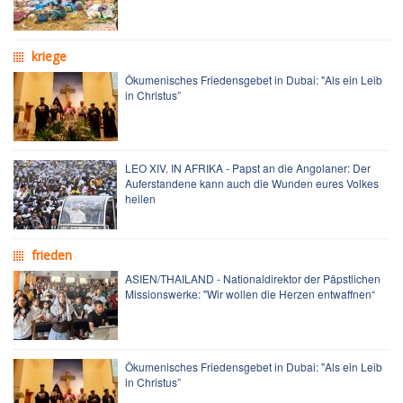
kriege
Ökumenisches Friedensgebet in Dubai: "Als ein Leib
in Christus”
LEO XIV. IN AFRIKA - Papst an die Angolaner: Der
Auferstandene kann auch die Wunden eures Volkes
heilen
frieden
ASIEN/THAILAND - Nationaldirektor der Päpstlichen
Missionswerke: "Wir wollen die Herzen entwaffnen“
Ökumenisches Friedensgebet in Dubai: "Als ein Leib
in Christus”