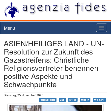
Menu
Toggl
naviga
ASIEN/HEILIGES LAND - UN-
Resolution zur Zukunft des
Gazastreifens: Christliche
Religionsvertreter benennen
positive Aspekte und
Schwachpunkte
Dienstag, 25 November 2025
krisengebiete
uno
kriege
frieden
Ökumene