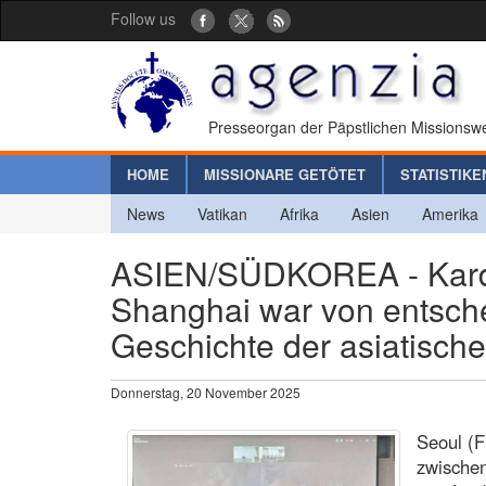
Follow us
Presseorgan der Päpstlichen Missionswe
HOME
MISSIONARE GETÖTET
STATISTIKE
News
Vatikan
Afrika
Asien
Amerika
ASIEN/SÜDKOREA - Kardin
Shanghai war von entsche
Geschichte der asiatische
Donnerstag, 20 November 2025
Seoul (F
zwischen