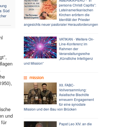
AMERIKA/PERU - “In
persona Christi Capitis”:
nung
Lateinamerikanischen
us Süd
Kirchen erörtern die
cher
Identität der Priester
angesichts neuer pastoraler Herausforderungen
hl
VATIKAN - Weitere On-
Line-Konferenz im
Rahmen der
Veranstaltungsreihe
gt”,
„Künstliche Intelligenz
dlagen
und Mission“
s
che
mission
1950),
XII. FABC-
Vollversammlung:
Asiatische Bischöfe
erneuern Engagement
für eine synodale
ische
Mission und den Bau von Brücken
sen und
 für
Papst Leo XIV. an die