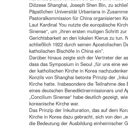
Diözese Shanghai, Joseph Shen Bin, zu schließ
Päpstlichen Universität Urbaniana in Zusamme
Pastoralkommission für China organisierten K
Laut Kardinal You nutzte die europäische Kirc
Sinense“, um „ihren ersten mutigen Schritt zur
Gerichtsbarkeit an den lokalen Klerus zu tun. 
schließlich 1922 durch seinen Apostolischen De
katholischen Bischöfe in China ein”.
Darüber hinaus zeigte sich der Vertreter der a
dass das Symposium in Seoul „für uns eine wert
der katholischen Kirche in Korea nachzudenken
Konzils von Shanghai betonte Prinzip der „Inkul
Kirche hatte. Insbesondere die Teilnahme des 
eines deutschen Benediktinermissionars und A
„Concilium Sinense“ habe deutlich gezeigt, wie
koreanische Kirche war.
Das Prinzip der Inkulturation, das auf dem Ko
Kirche in Korea dazu gebracht, sich von den „e
die Bedeutung der Ausbildung einheimischer Ge