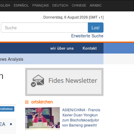
GLISH
ESPAÑOL
FRANÇAIS
DEUTSCH
CHINESE
ARABIC
Donnerstag, 6 August 2026 [GMT +1]
Los!
Erweiterte Suche
wir über uns
Kontakt
ews Analysis
n
ortskirchen
nialismus
ASIEN/CHINA - Francis
Xavier Duan Yongkun
zum Bischofskoadjutor
EA
von Bameng geweiht