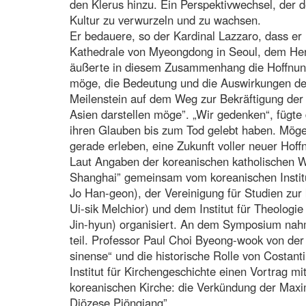
den Klerus hinzu. Ein Perspektivwechsel, der d
Kultur zu verwurzeln und zu wachsen.
Er bedauere, so der Kardinal Lazzaro, dass er
Kathedrale von Myeongdong in Seoul, dem Herz
äußerte in diesem Zusammenhang die Hoffnung
möge, die Bedeutung und die Auswirkungen de
Meilenstein auf dem Weg zur Bekräftigung der 
Asien darstellen möge”. „Wir gedenken“, fügte 
ihren Glauben bis zum Tod gelebt haben. Mögen
gerade erleben, eine Zukunft voller neuer Hoff
Laut Angaben der koreanischen katholischen W
Shanghai” gemeinsam vom koreanischen Institut
Jo Han-geon), der Vereinigung für Studien zur 
Ui-sik Melchior) und dem Institut für Theologi
Jin-hyun) organisiert. An dem Symposium nah
teil. Professor Paul Choi Byeong-wook von der
sinense“ und die historische Rolle von Costa
Institut für Kirchengeschichte einen Vortrag m
koreanischen Kirche: die Verkündung der Maxim
Diözese Pjöngjang”.