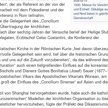
2026-02-13
en“, der als Referent an der von der
1500. Messe für Versöh
narbeit mit dem Fidesdienst und der
und Einheit: Gläubige a
und Nord beten in geistli
onferenz in Rom teilnahm.
Gemeinschaft
he die Gelegenheit des „Concilium
 Übertragung der kirchlichen
Nach über sechzig Jahren der Versuche berief der Heilige Stu
legaten, Erzbischof Celso Costantini, die Konferenz der
siatischen Kirche in der Römischen Kurie „fest davon überzeu
volle Gelegenheit sein wird, tief über die historischen Grun
 und uns auf die Zukunft vorzubereiten”, da das während de
turation” auch einen tiefgreifenden Einfluss auf die koreanis
Bischofs und Dieners Gottes Bonifatius (Josef) Sauer (1877–
postolischen Vikars des Apostolischen Vikariats Wonsan, am
 groß der Einfluss des „Concilium Sinense“ auf Asien und die
nzil von Shanghai hervorgehoben wurde, habe auch die kathol
urozentrischen” Modellen der kirchlichen Organisation zu lö
istlicher hervorzuheben, fügte der Präfekt des Dikasteriums