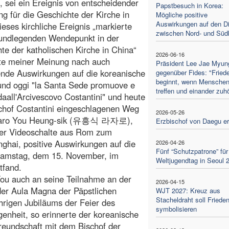
d, sei ein Ereignis von entscheidender
Papstbesuch in Korea:
g für die Geschichte der Kirche in
Mögliche positive
Auswirkungen auf den Di
ieses kirchliche Ereignis „markierte
zwischen Nord- und Süd
rundlegenden Wendepunkt in der
te der katholischen Kirche in China“
2026-06-16
tte meiner Meinung nach auch
Präsident Lee Jae Myun
fende Auswirkungen auf die koreanische
gegenüber Fides: "Fried
beginnt, wenn Menschen
und oggi "la Santa Sede promuove e
treffen und einander zuh
daall'Arcivescovo Costantini" und heute
ischof Costantini eingeschlagenen Weg
2026-05-26
Lazzaro You Heung-sik (유흥식 라자로),
Erzbischof von Daegu e
iner Videoschalte aus Rom zum
ghai, positive Auswirkungen auf die
2026-04-26
Fünf “Schutzpatrone” für
m Samstag, dem 15. November, im
Weltjugendtag in Seoul 
tfand.
You auch an seine Teilnahme an der
2026-04-15
der Aula Magna der Päpstlichen
WJT 2027: Kreuz aus
Stacheldraht soll Friede
hrigen Jubiläums der Feier des
symbolisieren
genheit, so erinnerte der koreanische
Freundschaft mit dem Bischof der