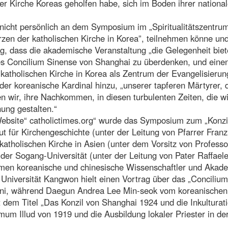
er Kirche Koreas geholfen habe, sich im Boden ihrer nationa
 nicht persönlich an dem Symposium im „Spiritualitätszentru
en der katholischen Kirche in Korea”, teilnehmen könne un
, dass die akademische Veranstaltung „die Gelegenheit bie
s Concilium Sinense von Shanghai zu überdenken, und eine
katholischen Kirche in Korea als Zentrum der Evangelisierun
der koreanische Kardinal hinzu, „unserer tapferen Märtyrer, 
 wir, ihre Nachkommen, in diesen turbulenten Zeiten, die wi
nung gestalten.“
ebsite“ catholictimes.org“ wurde das Symposium zum „Konzi
 für Kirchengeschichte (unter der Leitung von Pfarrer Franz
katholischen Kirche in Asien (unter dem Vorsitz von Professo
e der Sogang-Universität (unter der Leitung von Pater Raffael
men koreanische und chinesische Wissenschaftler und Akad
 Universität Kangwon hielt einen Vortrag über das „Concilium
ntini, während Daegun Andrea Lee Min-seok vom koreanischen
it dem Titel „Das Konzil von Shanghai 1924 und die Inkulturat
um Illud von 1919 und die Ausbildung lokaler Priester in de