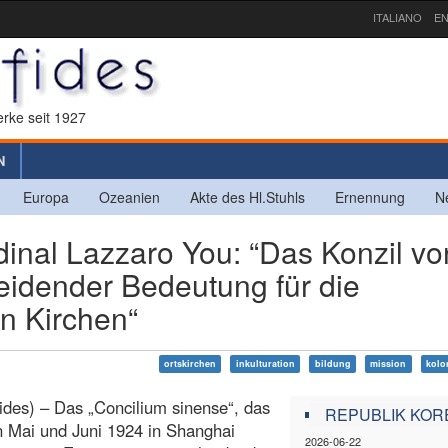
ITALIANO
EN
rke seit 1927
N
Europa
Ozeanien
Akte des Hl.Stuhls
Ernennung
N
al Lazzaro You: “Das Konzil vo
idender Bedeutung für die
n Kirchen“
ortskirchen
inkulturation
bildung
mission
kolo
ides) – Das „Concilium sinense“, das
REPUBLIK KOR
 Mai und Juni 1924 in Shanghai
2026-06-22