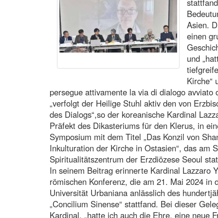
stattfan
Bedeutun
Asien. D
einen g
Geschich
und „ha
tiefgrei
Kirche“ 
persegue attivamente la via di dialogo avviato 
„verfolgt der Heilige Stuhl aktiv den von Erzb
des Dialogs“,so der koreanische Kardinal 
Präfekt des Dikasteriums für den Klerus, in e
Symposium mit dem Titel „Das Konzil von Shan
Inkulturation der Kirche in Ostasien“, das a
Spiritualitätszentrum der Erzdiözese Seoul stat
In seinem Beitrag erinnerte Kardinal Lazzaro 
römischen Konferenz, die am 21. Mai 2024 in 
Universität Urbaniana anlässlich des hundertjä
„Concilium Sinense“ stattfand. Bei dieser Gele
Kardinal, „hatte ich auch die Ehre, eine neue 