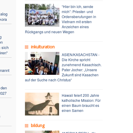
“Hier bin ich, sende
mich”: Priester- und
alog
Ordensberufungen in
kora
Vietnam mit ersten
Anzeichen eines
Rückgangs und neuen Wegen
g
en
inkulturation
 sich
ören"
ASIEN/KASACHSTAN -
Die Kirche spricht
zunehmend Kasachisch.
Pater Jocher: „Unsere
rnannt
Zukunft sind Kasachen
auf der Suche nach Christus“
 den
2027
Hawaii feiert 200 Jahre
katholische Mission: Für
einen Baum braucht es
einen Samen
n
bildung