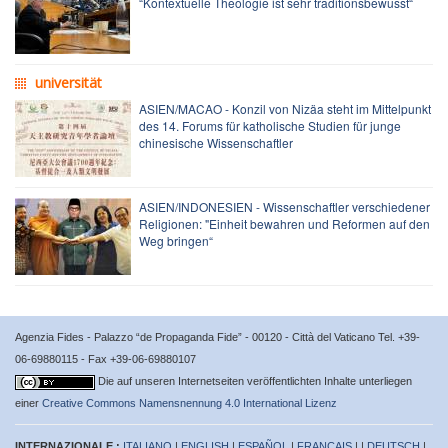
“Kontextuelle Theologie ist sehr traditionsbewusst“
universität
ASIEN/MACAO - Konzil von Nizäa steht im Mittelpunkt
des 14. Forums für katholische Studien für junge
chinesische Wissenschaftler
ASIEN/INDONESIEN - Wissenschaftler verschiedener
Religionen: "Einheit bewahren und Reformen auf den
Weg bringen“
Agenzia Fides - Palazzo “de Propaganda Fide” - 00120 - Città del Vaticano Tel. +39-
06-69880115 - Fax +39-06-69880107
Die auf unseren Internetseiten veröffentlichten Inhalte unterliegen
einer
Creative Commons Namensnennung 4.0 International Lizenz
INTERNAZIONALE :
ITALIANO
|
ENGLISH
|
ESPAÑOL
|
FRANÇAIS
| |
DEUTSCH
|