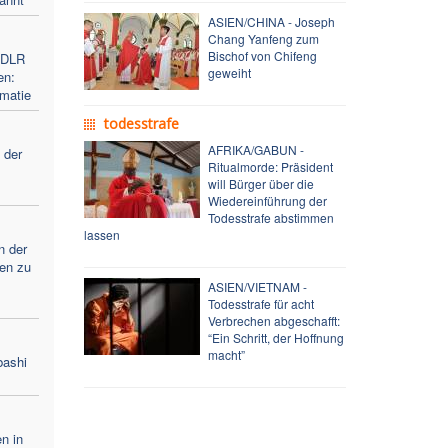
ASIEN/CHINA - Joseph
Chang Yanfeng zum
Bischof von Chifeng
 FDLR
geweiht
en:
omatie
todesstrafe
AFRIKA/GABUN -
 der
Ritualmorde: Präsident
will Bürger über die
Wiedereinführung der
Todesstrafe abstimmen
lassen
n der
ren zu
ASIEN/VIETNAM -
Todesstrafe für acht
Verbrechen abgeschafft:
“Ein Schritt, der Hoffnung
macht”
bashi
n in