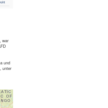
roht
, war
/AFD
la und
, unter