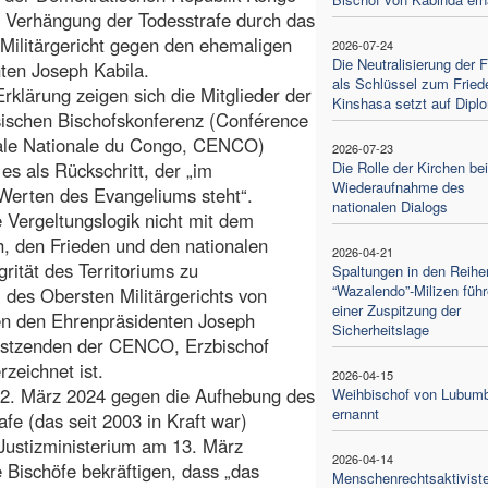
 Verhängung der Todesstrafe durch das
Militärgericht gegen den ehemaligen
2026-07-24
Die Neutralisierung der
ten Joseph Kabila.
als Schlüssel zum Fried
 Erklärung zeigen sich die Mitglieder der
Kinshasa setzt auf Dipl
ischen Bischofskonferenz (Conférence
ale Nationale du Congo, CENCO)
2026-07-23
es als Rückschritt, der „im
Die Rolle der Kirchen bei
Wiederaufnahme des
erten des Evangeliums steht“.
nationalen Dialogs
 Vergeltungslogik nicht mit dem
, den Frieden und den nationalen
2026-04-21
rität des Territoriums zu
Spaltungen in den Reihe
“Wazalendo”-Milizen füh
l des Obersten Militärgerichts von
einer Zuspitzung der
en den Ehrenpräsidenten Joseph
Sicherheitslage
oristzenden der CENCO, Erzbischof
zeichnet ist.
2026-04-15
22. März 2024 gegen die Aufhebung des
Weihbischof von Lubum
ernannt
fe (das seit 2003 in Kraft war)
Justizministerium am 13. März
2026-04-14
Bischöfe bekräftigen, dass „das
Menschenrechtsaktiviste