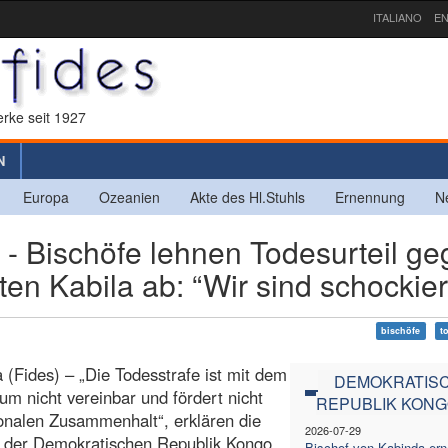
ITALIANO
EN
rke seit 1927
N
Europa
Ozeanien
Akte des Hl.Stuhls
Ernennung
N
Bischöfe lehnen Todesurteil ge
n Kabila ab: “Wir sind schockier
bischöfe
t
 (Fides) – „Die Todesstrafe ist mit dem
DEMOKRATIS
um nicht vereinbar und fördert nicht
REPUBLIK KON
onalen Zusammenhalt“, erklären die
2026-07-29
e der Demokratischen Republik Kongo
Bischof von Kabinda ern