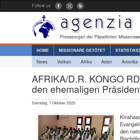
Follow us
Presseorgan der Päpstlichen Missionswe
HOME
MISSIONARE GETÖTET
STATISTIKE
News
Vatikan
Afrika
Asien
Amerika
AFRIKA/D.R. KONGO RD - 
den ehemaligen Präsidente
Dienstag, 7 Oktober 2025
Kinshasa
Evangeli
den nati
Bischöf