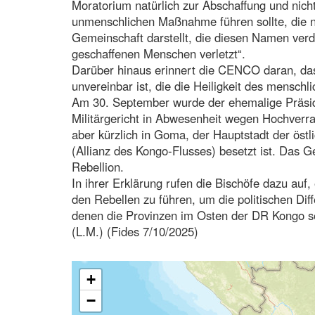
Moratorium natürlich zur Abschaffung und nic
unmenschlichen Maßnahme führen sollte, die ni
Gemeinschaft darstellt, die diesen Namen ver
geschaffenen Menschen verletzt“.
Darüber hinaus erinnert die CENCO daran, das
unvereinbar ist, die die Heiligkeit des mensch
Am 30. September wurde der ehemalige Präside
Militärgericht in Abwesenheit wegen Hochverra
aber kürzlich in Goma, der Hauptstadt der öst
(Allianz des Kongo-Flusses) besetzt ist. Das Ger
Rebellion.
In ihrer Erklärung rufen die Bischöfe dazu auf
den Rebellen zu führen, um die politischen Diff
denen die Provinzen im Osten der DR Kongo se
(L.M.) (Fides 7/10/2025)
+
−