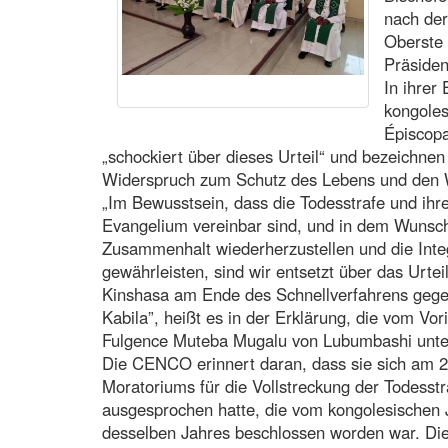
nach der
Oberste 
Präsiden
In ihrer
kongoles
Épiscop
„schockiert über dieses Urteil“ und bezeichnen 
Widerspruch zum Schutz des Lebens und den W
„Im Bewusstsein, dass die Todesstrafe und ihre
Evangelium vereinbar sind, und in dem Wunsch
Zusammenhalt wiederherzustellen und die Integ
gewährleisten, sind wir entsetzt über das Urtei
Kinshasa am Ende des Schnellverfahrens geg
Kabila”, heißt es in der Erklärung, die vom V
Fulgence Muteba Mugalu von Lubumbashi unter
Die CENCO erinnert daran, dass sie sich am 
Moratoriums für die Vollstreckung der Todesstra
ausgesprochen hatte, die vom kongolesischen 
desselben Jahres beschlossen worden war. Die 