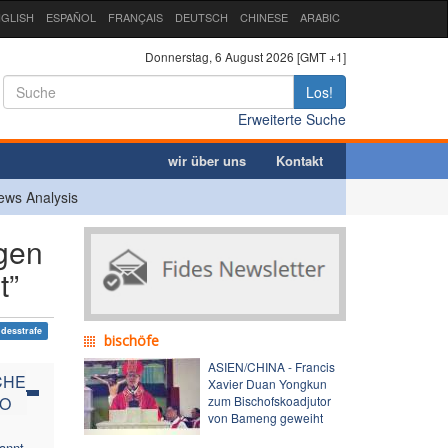
GLISH
ESPAÑOL
FRANÇAIS
DEUTSCH
CHINESE
ARABIC
Donnerstag, 6 August 2026 [GMT +1]
Los!
Erweiterte Suche
wir über uns
Kontakt
ews Analysis
gen
t”
odesstrafe
bischöfe
ASIEN/CHINA - Francis
CHE
Xavier Duan Yongkun
GO
zum Bischofskoadjutor
von Bameng geweiht
annt