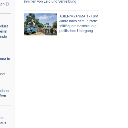
inmitten von Leid und Vertreibung
ach El
ASIEN/MYANMAR - Fünf
Jahre nach dem Putsch:
rlust
Militärjunta beschleunigt
politischen Übergang
Amin
unde
duna in
det
Drohnen
fern
en:
 aus