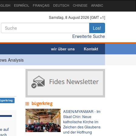
GLISH
ESPAÑOL
FRANÇAIS
DEUTSCH
CHINESE
ARABIC
Samstag, 8 August 2026 [GMT +1]
Los!
Erweiterte Suche
wir über uns
Kontakt
ews Analysis
ügerkrieg
bügerkrieg
ASIEN/MYANMAR - Im
Staat Chin: Neue
katholische Kirche im
Zeichen des Glaubens
e auf
und der Hoffnung
isch