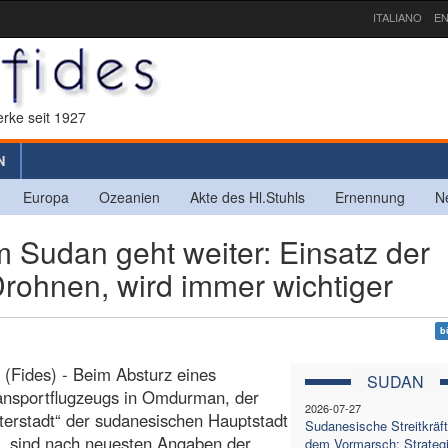
ITALIANO
EN
rke seit 1927
N
Europa
Ozeanien
Akte des Hl.Stuhls
Ernennung
N
Sudan geht weiter: Einsatz der
 Drohnen, wird immer wichtiger
b
(Fides) - Beim Absturz eines
SUDAN
ransportflugzeugs in Omdurman, der
2026-07-27
erstadt“ der sudanesischen Hauptstadt
Sudanesische Streitkräft
, sind nach neuesten Angaben der
dem Vormarsch: Strateg