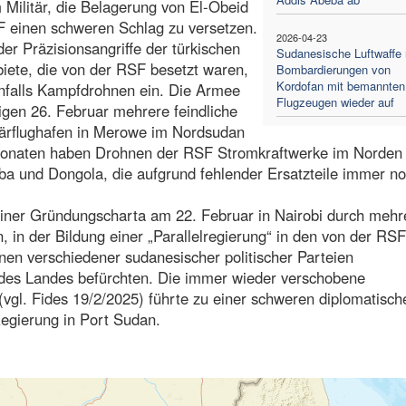
Militär, die Belagerung von El-Obeid
F einen schweren Schlag zu versetzen.
2026-04-23
er Präzisionsangriffe der türkischen
Sudanesische Luftwaffe
biete, die von der RSF besetzt waren,
Bombardierungen von
Kordofan mit bemannten
nfalls Kampfdrohnen ein. Die Armee
Flugzeugen wieder auf
igen 26. Februar mehrere feindliche
tärflughafen in Merowe im Nordsudan
 Monaten haben Drohnen der RSF Stromkraftwerke im Norden
ba und Dongola, die aufgrund fehlender Ersatzteile immer n
einer Gründungscharta am 22. Februar in Nairobi durch mehr
n, in der Bildung einer „Parallelregierung“ in den von der RSF
onen verschiedener sudanesischer politischer Parteien
g des Landes befürchten. Die immer wieder verschobene
vgl. Fides 19/2/2025) führte zu einer schweren diplomatisch
egierung in Port Sudan.