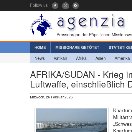
Follow us
Presseorgan der Päpstlichen Missionswe
HOME
MISSIONARE GETÖTET
STATISTIKE
News
Vatikan
Afrika
Asien
Amerika
AFRIKA/SUDAN - Krieg im 
Luftwaffe, einschließlich
Mittwoch, 26 Februar 2025
Khartum 
Militärt
„Schwest
Khartum