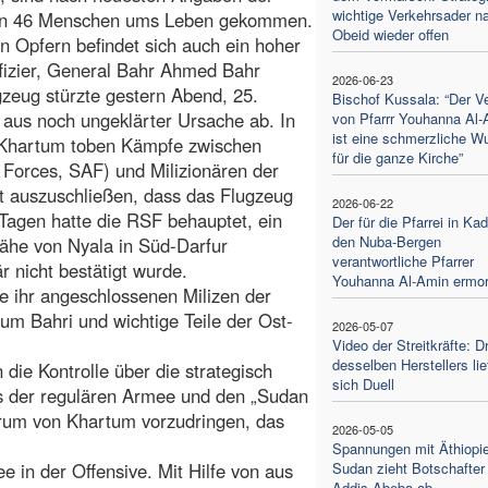
wichtige Verkehrsader n
n 46 Menschen ums Leben gekommen.
Obeid wieder offen
n Opfern befindet sich auch ein hoher
fizier, General Bahr Ahmed Bahr
2026-06-23
zeug stürzte gestern Abend, 25.
Bischof Kussala: “Der Ve
 aus noch ungeklärter Ursache ab. In
von Pfarrr Youhanna Al-
ist eine schmerzliche W
Khartum toben Kämpfe zwischen
für die ganze Kirche”
orces, SAF) und Milizionären der
t auszuschließen, dass das Flugzeug
2026-06-22
Tagen hatte die RSF behauptet, ein
Der für die Pfarrei in Ka
den Nuba-Bergen
Nähe von Nyala in Süd-Darfur
verantwortliche Pfarrer
 nicht bestätigt wurde.
Youhanna Al-Amin ermor
e ihr angeschlossenen Milizen der
um Bahri und wichtige Teile der Ost-
2026-05-07
Video der Streitkräfte: 
desselben Herstellers lie
 die Kontrolle über die strategisch
sich Duell
s der regulären Armee und den „Sudan
trum von Khartum vorzudringen, das
2026-05-05
Spannungen mit Äthiopi
e in der Offensive. Mit Hilfe von aus
Sudan zieht Botschafter
Addis Abeba ab