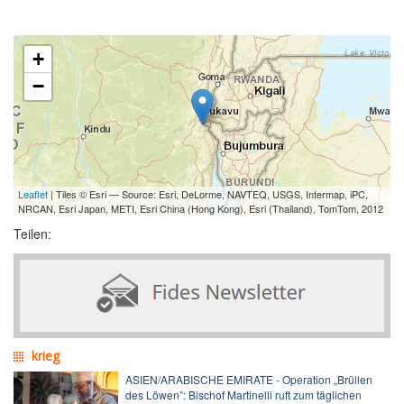
+
−
Leaflet
| Tiles © Esri — Source: Esri, DeLorme, NAVTEQ, USGS, Intermap, iPC,
NRCAN, Esri Japan, METI, Esri China (Hong Kong), Esri (Thailand), TomTom, 2012
Teilen:
krieg
ASIEN/ARABISCHE EMIRATE - Operation „Brüllen
des Löwen”: Bischof Martinelli ruft zum täglichen