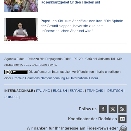
Rosenkranzgebet für den Frieden auf
Papst Leo XIV. zum Angriff auf den Iran: “Die Spirale
der Gewalt stoppen, bevor sie zu einem
unüberwindlichen Abgrund wird“
Agenzia Fides - Palazzo “de Propaganda Fide” - 00120 - Città del Vaticano Tel. +39-
06-69880115 - Fax +39-06-69880107
Die auf unseren Internetseiten veröffentlichten Inhalte unterliegen
einer
Creative Commons Namensnennung 4.0 International Lizenz
INTERNAZIONALE :
ITALIANO
|
ENGLISH
|
ESPAÑOL
|
FRANÇAIS
| |
DEUTSCH
|
CHINESE
|
Follow us:
Koordinator der Redaktion
Wir danken für Ihr Interesse am Fides-Newsletter