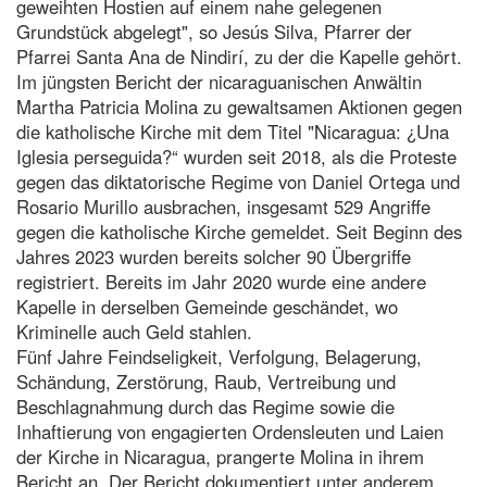
geweihten Hostien auf einem nahe gelegenen
Grundstück abgelegt", so Jesús Silva, Pfarrer der
Pfarrei Santa Ana de Nindirí, zu der die Kapelle gehört.
Im jüngsten Bericht der nicaraguanischen Anwältin
Martha Patricia Molina zu gewaltsamen Aktionen gegen
die katholische Kirche mit dem Titel "Nicaragua: ¿Una
Iglesia perseguida?“ wurden seit 2018, als die Proteste
gegen das diktatorische Regime von Daniel Ortega und
Rosario Murillo ausbrachen, insgesamt 529 Angriffe
gegen die katholische Kirche gemeldet. Seit Beginn des
Jahres 2023 wurden bereits solcher 90 Übergriffe
registriert. Bereits im Jahr 2020 wurde eine andere
Kapelle in derselben Gemeinde geschändet, wo
Kriminelle auch Geld stahlen.
Fünf Jahre Feindseligkeit, Verfolgung, Belagerung,
Schändung, Zerstörung, Raub, Vertreibung und
Beschlagnahmung durch das Regime sowie die
Inhaftierung von engagierten Ordensleuten und Laien
der Kirche in Nicaragua, prangerte Molina in ihrem
Bericht an. Der Bericht dokumentiert unter anderem,