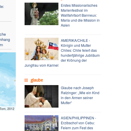
Erstes Missionarisches
te:
Marienfestival im
Wallfahrtsort Banneux:
Maria und die Mission in
Asien
rche
enhang
AMERIKA/CHILE -
rn
Königin und Mutter
Chiles: Chile feiert das
hundertjährige Jubiläum
der Krönung der
Jungfrau vom Karmel
glaube
Glaube nach Joseph
Ratzinger: „Wie ein Kind
in den Armen seiner
Mutter“
mTom, 2012
ASIEN/PHILIPPINEN -
Erzibschof von Cebu:
Feiern zum Fest des