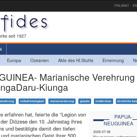
ITALIANO
EN
rke seit 1927
N
Europa
Ozeanien
Akte des Hl.Stuhls
Ernennung
N
INEA- Marianische Verehrung 
ungaDaru-Kiunga
verehrung
volksfrömmigkeit
marienverehrung
glaube
ortskirchen
kirchliche b
s erfahren hat, feierte die “Legion von
PAPUA-
 der Diözese den 10. Jahrestag ihres
NEUGUINEA
s und bestätigte damit den tiefen
2026-07-08
und marianischen Geist ihrer 500
Neuguineas verborgener