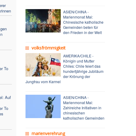
erer
rinnen
ASIEN/CHINA -
Marienmonat Mai:
Chinesische katholische
Gemeinden beten für
igen
den Frieden in der Welt
in
volksfrömmigkeit
AMERIKA/CHILE -
Königin und Mutter
Chiles: Chile feiert das
er To
hundertjährige Jubiläum
der Krönung der
Jungfrau vom Karmel
l: Auf
ASIEN/CHINA -
Marienmonat Mai:
Zahlreiche Initiativen in
er To
chinesischen
es
katholischen Gemeinden
marienverehrung