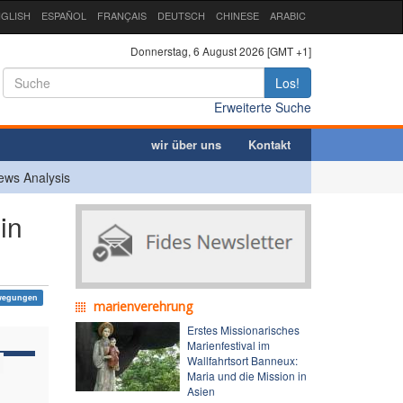
GLISH
ESPAÑOL
FRANÇAIS
DEUTSCH
CHINESE
ARABIC
Donnerstag, 6 August 2026 [GMT +1]
Los!
Erweiterte Suche
wir über uns
Kontakt
ews Analysis
in
ewegungen
marienverehrung
Erstes Missionarisches
Marienfestival im
Wallfahrtsort Banneux:
Maria und die Mission in
Asien