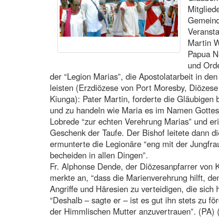
Mitglied
Gemeinde
Veranst
Martin W
Papua Ne
und Orde
der “Legion Marias”, die Apostolatarbeit in de
leisten (Erzdiözese von Port Moresby, Diözes
Kiunga): Pater Martin, forderte die Gläubigen 
und zu handeln wie Maria es im Namen Gottes g
Lobrede “zur echten Verehrung Marias” und er
Geschenk der Taufe. Der Bishof leitete dann d
ermunterte die Legionäre “eng mit der Jungfr
becheiden in allen Dingen”.
Fr. Alphonse Dende, der Diözesanpfarrer von K
merkte an, “dass die Marienverehrung hilft, de
Angriffe und Häresien zu verteidigen, die sich
“Deshalb – sagte er – ist es gut ihn stets zu 
der Himmlischen Mutter anzuvertrauen”. (PA) 