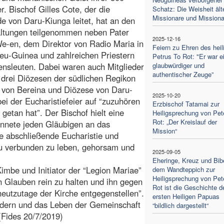
er. Bischof Gilles Cote, der die
Schatz: Die Weisheit ält
Missionare und Missiona
 von Daru-Kiunga leitet, hat an den
altungen teilgenommen neben Pater
2025-12-16
e-en, dem Direktor von Radio Maria in
Feiern zu Ehren des heil
u-Guinea und zahlreichen Priestern
Petrus To Rot: "Er war e
nsleuten. Dabei waren auch Mitglieder
glaubwürdiger und
authentischer Zeuge”
n drei Diözesen der südlichen Regikon
e von Bereina und Diözese von Daru-
2025-10-20
bei der Eucharistiefeier auf “zuzuhören
Erzbischof Tatamai zur
etan hat”. Der Bischof hielt eine
Heiligsprechung von Pet
Rot: „Der Kreislauf der
innete jeden Gläubigen an das
Mission“
ie abschließende Eucharistie und
au verbunden zu leben, gehorsam und
2025-09-05
Eheringe, Kreuz und Bibe
imbe und Initiator der “Legion Mariae”
dem Wandteppich zur
Heiligsprechung von Pet
n Glauben rein zu halten und ihn gegen
Rot ist die Geschichte d
 heutzutage der Kirche entgegenstellen”.
ersten Heiligen Papuas
fördern und das Leben der Gemeinschaft
“bildlich dargestellt“
(Fides 20/7/2019)