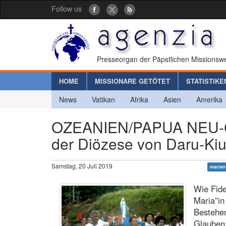
Follow us
Presseorgan der Päpstlichen Missionswe
HOME
MISSIONARE GETÖTET
STATISTIKE
News
Vatikan
Afrika
Asien
Amerika
OZEANIEN/PAPUA NEU-GU
der Diözese von Daru-Ki
Samstag, 20 Juli 2019
marien
Wie Fide
Maria”in
Bestehen
Glauben 