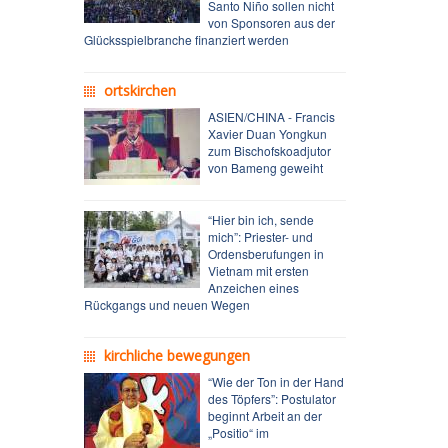
Santo Niño sollen nicht
von Sponsoren aus der
Glücksspielbranche finanziert werden
ortskirchen
ASIEN/CHINA - Francis
Xavier Duan Yongkun
zum Bischofskoadjutor
von Bameng geweiht
“Hier bin ich, sende
mich”: Priester- und
Ordensberufungen in
Vietnam mit ersten
Anzeichen eines
Rückgangs und neuen Wegen
kirchliche bewegungen
“Wie der Ton in der Hand
des Töpfers”: Postulator
beginnt Arbeit an der
„Positio“ im