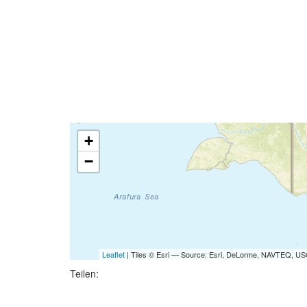
+
−
Leaflet
| Tiles © Esri — Source: Esri, DeLorme, NAVTEQ, USG
Teilen: