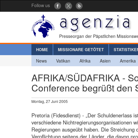
Follow us
Presseorgan der Päpstlichen Missionswe
HOME
MISSIONARE GETÖTET
STATISTIKE
News
Vatikan
Afrika
Asien
Amerika
AFRIKA/SÜDAFRIKA - Sout
Conference begrüßt den 
Montag, 27 Juni 2005
Pretoria (Fidesdienst) - „Der Schuldenerlass i
verschiedene Nichtregierungsorganisationen wie
Regierungen ausgeübt haben. Die Streichung 
Verpflichtung seitens der Länder, die davon pro