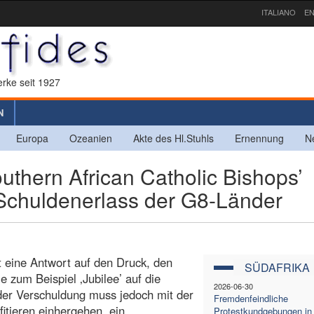
ITALIANO
EN
rke seit 1927
N
Europa
Ozeanien
Akte des Hl.Stuhls
Ernennung
N
hern African Catholic Bishops’
Schuldenerlass der G8-Länder
st eine Antwort auf den Druck, den
SÜDAFRIKA
 zum Beispiel ‚Jubilee’ auf die
2026-06-30
der Verschuldung muss jedoch mit der
Fremdenfeindliche
fitieren einhergehen, ein
Protestkundgebungen in