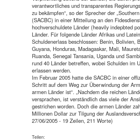
verantwortliches und transparentes Regierungs
zu bekämpfen“, so der Sprecher der „Southern
(SACBC) in einer Mitteilung an den Fidesdien
hochverschuldete Länder (heavily indepbted po
Länder. Für folgende Länder Afrikas und Late
Schuldenerlass beschlossen: Benin, Bolivien, 
Guyana, Honduras, Madagaskar, Mali, Maureta
Ruanda, Senegal Tansania, Uganda und Samb
rund 40 Länder betreffen, wobei Schulden im U
erlassen werden.
Im Februar 2005 hatte die SACBC in einer offiz
Schritt auf dem Weg zur Überwindung der Armu
armen Länder ist“. „Nachdem die reichen Länd
versprachen, ist verständlich das viele der Ans
gestrichen worden. Doch die armen Länder zah
Millionen Dollar zur Tilgung der Auslandsversc
27/06/2005 - 19 Zeilen, 211 Worte)
Teilen: