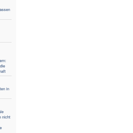
lassen
ern:
die
haft
ten in
le
 nicht
e