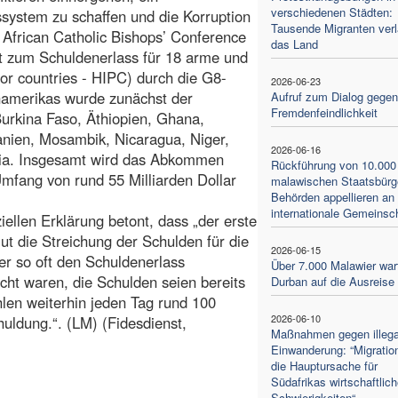
verschiedenen Städten:
system zu schaffen und die Korruption
Tausende Migranten ver
 African Catholic Bishops’ Conference
das Land
st zum Schuldenerlass für 18 arme und
or countries - HIPC) durch die G8-
2026-06-23
inamerikas wurde zunächst der
Aufruf zum Dialog gegen
Fremdenfeindlichkeit
Burkina Faso, Äthiopien, Ghana,
nien, Mosambik, Nicaragua, Niger,
2026-06-16
ia. Insgesamt wird das Abkommen
Rückführung von 10.000
mfang von rund 55 Milliarden Dollar
malawischen Staatsbürg
Behörden appellieren an 
internationale Gemeinsc
iellen Erklärung betont, dass „der erste
t die Streichung der Schulden für die
2026-06-15
er so oft den Schuldenerlass
Über 7.000 Malawier war
icht waren, die Schulden seien bereits
Durban auf die Ausreise
len weiterhin jeden Tag rund 100
2026-06-10
huldung.“. (LM) (Fidesdienst,
Maßnahmen gegen illega
Einwanderung: “Migration
die Hauptursache für
Südafrikas wirtschaftlich
Schwierigkeiten“