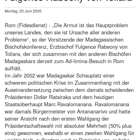
Montag, 20 Juni 2005
Rom (Fidesdienst) - „Die Armut ist das Hauptproblem
unseres Landes, den sie ist Ursache aller anderen
Probleme“, so der Vorsitzende der Madegassischen
Bischofskonferenz, Erzbischof Fulgence Rabeony von
Toliara, der sich zusammen mit den anderen Bischöfen
Madagaskars derzeit zum Ad-limina-Besuch in Rom
aufhält.
Im Jahr 2002 war Madagaskar Schauplatz einer
schweren politischen Krise im Zusammenhang mit der
Auseinandersetzung zwischen dem damals scheidenden
Präsidenten Didier Ratsiraka und dem heutigen
Staatsoberhaupt Marc Ravalomanana. Ravalomanana
war damals Bürgermeister von Antananarivo und hatte
seiner Ansicht nach den ersten Wahlgang der
Präsidentschaftswahl mit absoluter Mehrheit (50% plus
eins) gewonnen, weshalb er einen zweiten Wahlgang für
unnötig hielt, außerdem warf er Ratsiraka vor, er habe