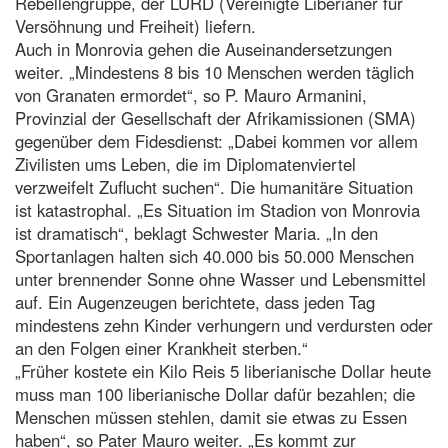
Rebellengruppe, der LURD (Vereinigte Liberianer für
Versöhnung und Freiheit) liefern.
Auch in Monrovia gehen die Auseinandersetzungen
weiter. „Mindestens 8 bis 10 Menschen werden täglich
von Granaten ermordet“, so P. Mauro Armanini,
Provinzial der Gesellschaft der Afrikamissionen (SMA)
gegenüber dem Fidesdienst: „Dabei kommen vor allem
Zivilisten ums Leben, die im Diplomatenviertel
verzweifelt Zuflucht suchen“. Die humanitäre Situation
ist katastrophal. „Es Situation im Stadion von Monrovia
ist dramatisch“, beklagt Schwester Maria. „In den
Sportanlagen halten sich 40.000 bis 50.000 Menschen
unter brennender Sonne ohne Wasser und Lebensmittel
auf. Ein Augenzeugen berichtete, dass jeden Tag
mindestens zehn Kinder verhungern und verdursten oder
an den Folgen einer Krankheit sterben.“
„Früher kostete ein Kilo Reis 5 liberianische Dollar heute
muss man 100 liberianische Dollar dafür bezahlen; die
Menschen müssen stehlen, damit sie etwas zu Essen
haben“, so Pater Mauro weiter. „Es kommt zur