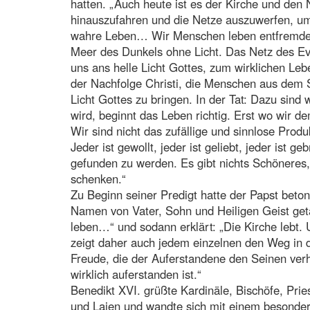
hatten. „Auch heute ist es der Kirche und den
hinauszufahren und die Netze auszuwerfen, um 
wahre Leben… Wir Menschen leben entfremdet,
Meer des Dunkels ohne Licht. Das Netz des Ev
uns ans helle Licht Gottes, zum wirklichen Leb
der Nachfolge Christi, die Menschen aus dem
Licht Gottes zu bringen. In der Tat: Dazu sin
wird, beginnt das Leben richtig. Erst wo wir d
Wir sind nicht das zufällige und sinnlose Prod
Jeder ist gewollt, jeder ist geliebt, jeder ist 
gefunden zu werden. Es gibt nichts Schöneres,
schenken.“
Zu Beginn seiner Predigt hatte der Papst betont
Namen von Vater, Sohn und Heiligen Geist geta
leben…“ und sodann erklärt: „Die Kirche lebt. U
zeigt daher auch jedem einzelnen den Weg in di
Freude, die der Auferstandene den Seinen verhei
wirklich auferstanden ist.“
Benedikt XVI. grüßte Kardinäle, Bischöfe, Prie
und Laien und wandte sich mit einem besonder