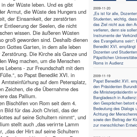
n in der Wüste leben. Und es gibt
2009-11-20
 der Armut, die Wüste des Hungers und
„Es ist für alle, Dozente
it, der Einsamkeit, der zerstörten
Studenten, wichtig, dass
das Ziel nicht aus den 
r Entleerung der Seelen, die nicht
verlieren, denn sie solle
chen wissen. Die äußeren Wüsten
Instrumente der Verkünd
 so groß geworden sind. Deshalb dienen
des Evangeliums sein“: 
on Gottes Garten, in dem alle leben
Benedikt XVI. empfängt 
Dozenten und Studenten
Zerstörung. Die Kirche als Ganze und
Päpstlichen Universitäte
uf den Weg machen, um die Menschen
Roms in Audienz
s Lebens - zur Freundschaft mit dem
ülle.“, so Papst Benedikt XVI. in
2009-11-19
Papst Benedikt XVI. em
r Amtsteinfürhung auf dem Petersplatz,
den Präsidenten Burundi
en Zeichen, die die Übernahme des
die Ministerpräsidentin 
ere das Pallium.
Bangladesch in Audienz:
en Bischöfen von Rom seit dem 4.
den Gesprächen betont e
Bedeutung des Dialogs 
n Bild für das Joch Christi, das der
Achtung der Menschenr
Gottes auf seine Schultern nimmt“, und
sowie den Beitrag der Ki
um stellt auch „das verirrte Lamm
zur menschlichen Entwi
 „das der Hirt auf seine Schultern