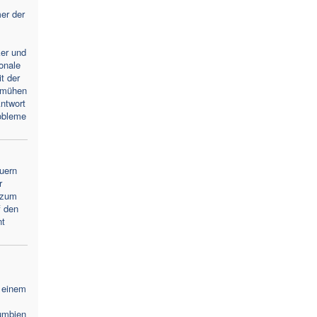
er der
ker und
ionale
t der
emühen
ntwort
obleme
uern
r
 zum
f den
nt
 einem
umbien