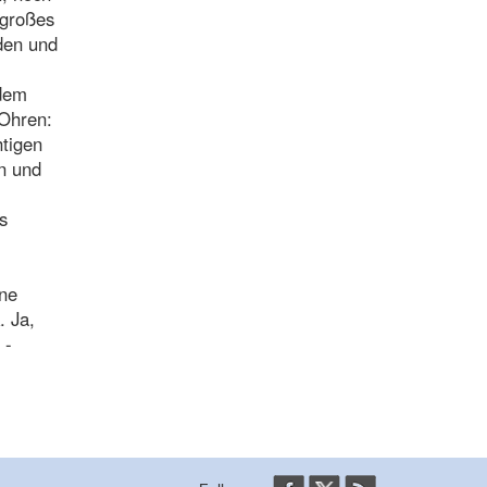
 großes
den und
 dem
 Ohren:
htigen
n und
s
ine
. Ja,
 -