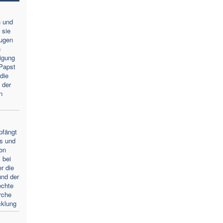
n und
 sie
Augen
n
igung
Papst
die
 der
n
pfängt
s und
von
 bei
r die
und der
echte
rche
cklung