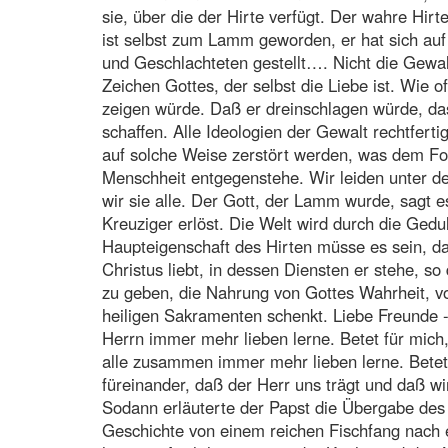
sie, über die der Hirte verfügt. Der wahre Hirt
ist selbst zum Lamm geworden, er hat sich auf
und Geschlachteten gestellt…. Nicht die Gewalt
Zeichen Gottes, der selbst die Liebe ist. Wie o
zeigen würde. Daß er dreinschlagen würde, da
schaffen. Alle Ideologien der Gewalt rechtfert
auf solche Weise zerstört werden, was dem For
Menschheit entgegenstehe. Wir leiden unter d
wir sie alle. Der Gott, der Lamm wurde, sagt e
Kreuziger erlöst. Die Welt wird durch die Ged
Haupteigenschaft des Hirten müsse es sein, daß
Christus liebt, in dessen Diensten er stehe, s
zu geben, die Nahrung von Gottes Wahrheit, v
heiligen Sakramenten schenkt. Liebe Freunde - 
Herrn immer mehr lieben lerne. Betet für mich,
alle zusammen immer mehr lieben lerne. Betet f
füreinander, daß der Herr uns trägt und daß wi
Sodann erläuterte der Papst die Übergabe des 
Geschichte von einem reichen Fischfang nach e