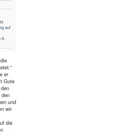
ht
ng auf
 6.
 die
stet.“
e er
ft Gute
 den
h den
lnen und
en wir
uf die
en