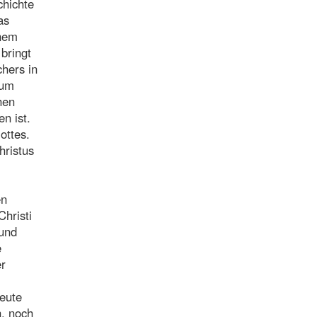
chichte
as
inem
bringt
chers in
zum
hen
n ist.
ottes.
hristus
en
hristi
 und
e
er
leute
n, noch