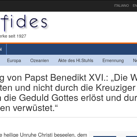
ITALIANO
EN
rke seit 1927
N
Europa
Ozeanien
Akte des Hl.Stuhls
Ernennung
N
 von Papst Benedikt XVI.: „Die W
ten und nicht durch die Kreuziger
ch die Geduld Gottes erlöst und du
en verwüstet.“
e heilige Unruhe Christi beseelen, dem