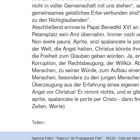
nicht in voller Gemeinschaft mit uns stehen“, 
gemeinsames geistliches Erbe verbunden sind“,
zu den Nichtglaubenden“.
Abschließend erinnerte Papst Benedikt XVI an 
Petersplatz sein Amt übernahm. Immer noch u
Non avete paura: Aprite, anzi spalancate le po
der Welt, die Angst hatten, Christus könnte i
die Freiheit zum Glauben geben würden. Ja, e
Korruption, der Rechtsbeugung, der Willkür. 
Menschen, zu seiner Würde, zum Aufbau einer 
Menschen, besonders zu den jungen Menschen
Überzeugung aus der Erfahrung eines eigenen
Angst vor Christus! Er nimmt nichts, und er gibt
aprite, spalancate le porte per Cristo - dann f
Zeilen, Worte)
Teilen:
Agenzia Fides - Palazzo “de Propaganda Fide” - 00120 - Città del Vat