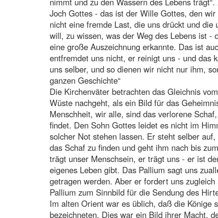
nimmt und zu den Wassern des Lebens trägt“. 
Joch Gottes - das ist der Wille Gottes, den wir
nicht eine fremde Last, die uns drückt und die
will, zu wissen, was der Weg des Lebens ist - d
eine große Auszeichnung erkannte. Das ist au
entfremdet uns nicht, er reinigt uns - und das 
uns selber, und so dienen wir nicht nur ihm, s
ganzen Geschichte“
Die Kirchenväter betrachten das Gleichnis vom
Wüste nachgeht, als ein Bild für das Geheimnis
Menschheit, wir alle, sind das verlorene Scha
findet. Den Sohn Gottes leidet es nicht im Hi
solcher Not stehen lassen. Er steht selber auf
das Schaf zu finden und geht ihm nach bis zum 
trägt unser Menschsein, er trägt uns - er ist de
eigenes Leben gibt. Das Pallium sagt uns zualle
getragen werden. Aber er fordert uns zugleich 
Pallium zum Sinnbild für die Sendung des Hirt
Im alten Orient war es üblich, daß die Könige si
bezeichneten. Dies war ein Bild ihrer Macht, d