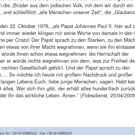
an die „Brüder aus dem jüdischen Volk, mit dem wir durch ein
 und schließlich „alle Menschen unserer Zeit“, die „Glauben
den 22. Oktober 1978, „als Papst Johannes Paul II. hier auf
nd immer wieder klingen mir seine Worte von damals in den
rte per Cristo! Der Papst sprach zu den Starken, zu den Mäc
hnen etwas von ihrer Macht wegnehmen, wenn sie ihn einlasse
r würde ihnen schon etwas wegnehmen: die Herrschaft der
Aber er würde nichts wegnehmen von dem, was zur Freiheit de
rechten Gesellschaft gehört. Und der Papst sprach zu den
…. So möchte ich heute mit großem Nachdruck und großer
 langen Lebens Euch, liebe junge Menschen, sagen: Habt ke
 alles. Wer sich ihm gibt, der erhält alles hundertfach zurück
indet Ihr das wirkliche Leben. Amen.“ (Fidesdienst, 25/04/2005
icano Tel. +39-06-69880115 - Fax +39-06-69880107