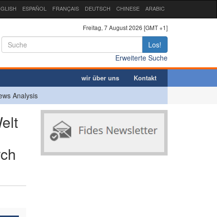
GLISH
ESPAÑOL
FRANÇAIS
DEUTSCH
CHINESE
ARABIC
Freitag, 7 August 2026 [GMT +1]
Los!
Erweiterte Suche
wir über uns
Kontakt
ews Analysis
elt
rch