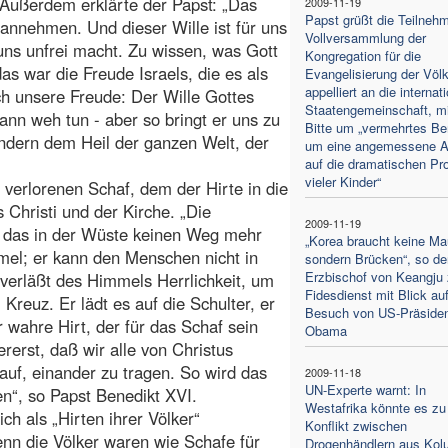
Außerdem erklärte der Papst: „Das
2009-11-19
Papst grüßt die Teilnehm
 annehmen. Und dieser Wille ist für uns
Vollversammlung der
 uns unfrei macht. Zu wissen, was Gott
Kongregation für die
as war die Freude Israels, die es als
Evangelisierung der Völ
appelliert an die internat
ch unsere Freude: Der Wille Gottes
Staatengemeinschaft, mi
kann weh tun - aber so bringt er uns zu
Bitte um „vermehrtes B
ondern dem Heil der ganzen Welt, der
um eine angemessene A
auf die dramatischen Pr
vieler Kinder“
 verlorenen Schaf, dem der Hirte in die
 Christi und der Kirche. „Die
2009-11-19
f, das in der Wüste keinen Weg mehr
„Korea braucht keine Ma
mmel; er kann den Menschen nicht in
sondern Brücken“, so de
Erzbischof von Keangju
, verläßt des Himmels Herrlichkeit, um
Fidesdienst mit Blick au
Kreuz. Er lädt es auf die Schulter, er
Besuch von US-Präside
r wahre Hirt, der für das Schaf sein
Obama
rerst, daß wir alle von Christus
auf, einander zu tragen. So wird das
2009-11-18
UN-Experte warnt: In
en“, so Papst Benedikt XVI.
Westafrika könnte es zu
ch als „Hirten ihrer Völker“
Konflikt zwischen
enn die Völker waren wie Schafe für
Drogenhändlern aus Kol