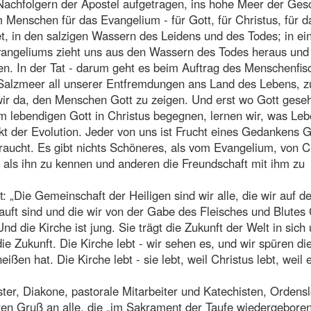
 Nachfolgern der Apostel aufgetragen, ins hohe Meer der Ges
Menschen für das Evangelium - für Gott, für Christus, für d
 in den salzigen Wassern des Leidens und des Todes; in e
angeliums zieht uns aus den Wassern des Todes heraus und 
en. In der Tat - darum geht es beim Auftrag des Menschenfis
 Salzmeer all unserer Entfremdungen ans Land des Lebens, 
d wir da, den Menschen Gott zu zeigen. Und erst wo Gott gese
em lebendigen Gott in Christus begegnen, lernen wir, was Lebe
ukt der Evolution. Jeder von uns ist Frucht eines Gedankens G
gebraucht. Es gibt nichts Schöneres, als vom Evangelium, von C
 als ihn zu kennen und anderen die Freundschaft mit ihm zu
: „Die Gemeinschaft der Heiligen sind wir alle, die wir auf d
uft sind und die wir von der Gabe des Fleisches und Blutes C
nd die Kirche ist jung. Sie trägt die Zukunft der Welt in sich
e Zukunft. Die Kirche lebt - wir sehen es, und wir spüren di
ßen hat. Die Kirche lebt - sie lebt, weil Christus lebt, weil 
ster, Diakone, pastorale Mitarbeiter und Katechisten, Ordens
en Gruß an alle, die „im Sakrament der Taufe wiedergebore