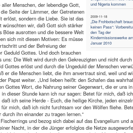
e aller Menschen, der lebendige Gott,
und Nigeria kommen
 die Seite der Lämmer, der Getretenen
2009-11-18
 erlöst, sondern die Liebe. Sie ist das
„Die Frohbotschaft brauc
ft wünschten wir, daß Gott sich stärker
keinen Pass“: Vorbereitu
s Böse ausrotten und die bessere Welt
den Tag der
Kindermissionswerke am
igen sich mit diesen Motiven: Es müsse
Januar 2010
tschritt und der Befreiung der
er Geduld Gottes. Und doch brauchen
s uns: Die Welt wird durch den Gekreuzigten und nicht durch
uld Gottes erlöst und durch die Ungeduld der Menschen verwü
 er die Menschen liebt, die ihm anvertraut sind, weil und wi
o der Papst weiter. „Und lieben heißt: den Schafen das wahrha
on Gottes Wort, die Nahrung seiner Gegenwart, die er uns in
in dieser Stunde kann ich nur sagen: Betet für mich, daß ic
 daß ich seine Herde - Euch, die heilige Kirche, jeden einze
ür mich, daß ich nicht furchtsam vor den Wölfen fliehe. Bet
r durch ihn einander zu tragen lernen.“
Fischerrings und bezog sich dabei auf das Evangelium und a
iner Nacht, in der die Jünger erfolglos die Netze ausgeworf