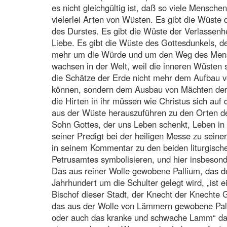
es nicht gleichgültig ist, daß so viele Mensche
vielerlei Arten von Wüsten. Es gibt die Wüste
des Durstes. Es gibt die Wüste der Verlassenhe
Liebe. Es gibt die Wüste des Gottesdunkels, de
mehr um die Würde und um den Weg des Mens
wachsen in der Welt, weil die inneren Wüsten
die Schätze der Erde nicht mehr dem Aufbau v
können, sondern dem Ausbau von Mächten der 
die Hirten in ihr müssen wie Christus sich a
aus der Wüste herauszuführen zu den Orten de
Sohn Gottes, der uns Leben schenkt, Leben in F
seiner Predigt bei der heiligen Messe zu seine
in seinem Kommentar zu den beiden liturgisch
Petrusamtes symbolisieren, und hier insbesond
Das aus reiner Wolle gewobene Pallium, das d
Jahrhundert um die Schulter gelegt wird, „ist ei
Bischof dieser Stadt, der Knecht der Knechte 
das aus der Wolle von Lämmern gewobene Palli
oder auch das kranke und schwache Lamm“ dar,