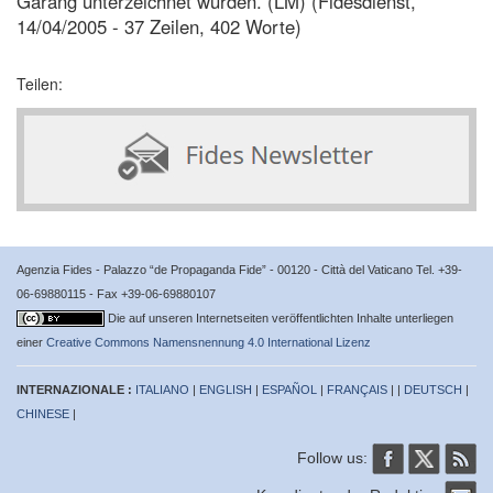
Garang unterzeichnet wurden. (LM) (Fidesdienst,
14/04/2005 - 37 Zeilen, 402 Worte)
Teilen:
Agenzia Fides - Palazzo “de Propaganda Fide” - 00120 - Città del Vaticano Tel. +39-
06-69880115 - Fax +39-06-69880107
Die auf unseren Internetseiten veröffentlichten Inhalte unterliegen
einer
Creative Commons Namensnennung 4.0 International Lizenz
INTERNAZIONALE :
ITALIANO
|
ENGLISH
|
ESPAÑOL
|
FRANÇAIS
| |
DEUTSCH
|
CHINESE
|
Follow us: