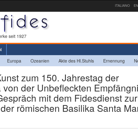
ITALIANO
EN
rke seit 1927
N
Europa
Ozeanien
Akte des Hl.Stuhls
Ernennung
N
unst zum 150. Jahrestag der
von der Unbefleckten Empfängni
espräch mit dem Fidesdienst zur
der römischen Basilika Santa Ma