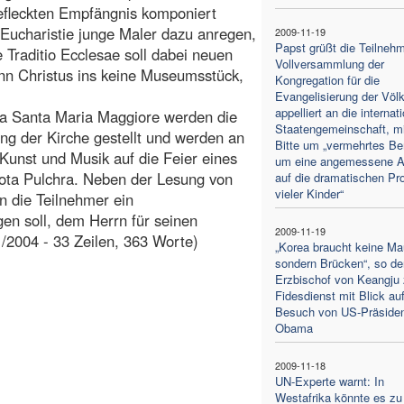
fleckten Empfängnis komponiert
Eucharistie junge Maler dazu anregen,
2009-11-19
Papst grüßt die Teilnehm
Traditio Ecclesae soll dabei neuen
Vollversammlung der
nn Christus ins keine Museumsstück,
Kongregation für die
Evangelisierung der Völ
appelliert an die internat
ika Santa Maria Maggiore werden die
Staatengemeinschaft, mi
ung der Kirche gestellt und werden an
Bitte um „vermehrtes B
Kunst und Musik auf die Feier eines
um eine angemessene A
Tota Pulchra. Neben der Lesung von
auf die dramatischen Pr
vieler Kinder“
n die Teilnehmer ein
en soll, dem Herrn für seinen
2009-11-19
1/2004 - 33 Zeilen, 363 Worte)
„Korea braucht keine Ma
sondern Brücken“, so de
Erzbischof von Keangju
Fidesdienst mit Blick au
Besuch von US-Präside
Obama
2009-11-18
UN-Experte warnt: In
Westafrika könnte es zu