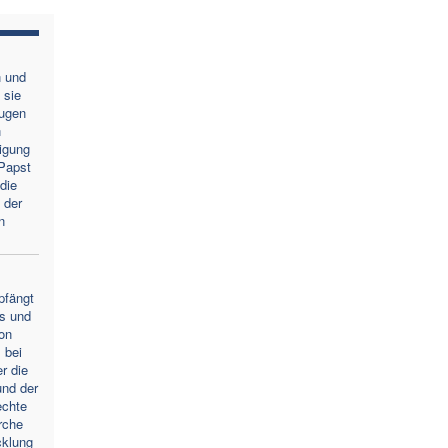
n und
 sie
Augen
n
igung
Papst
die
 der
n
pfängt
s und
von
 bei
r die
und der
echte
rche
cklung