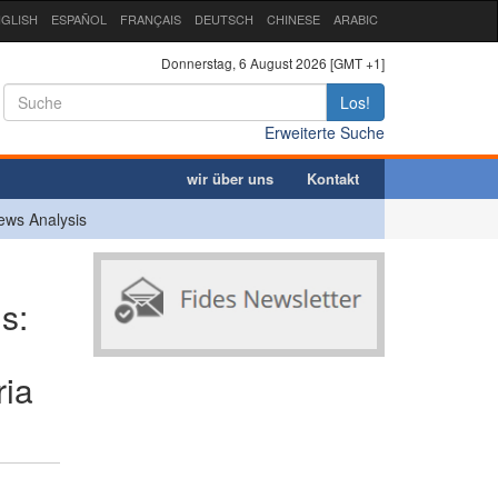
GLISH
ESPAÑOL
FRANÇAIS
DEUTSCH
CHINESE
ARABIC
Donnerstag, 6 August 2026 [GMT +1]
Los!
Erweiterte Suche
wir über uns
Kontakt
ews Analysis
s:
ria