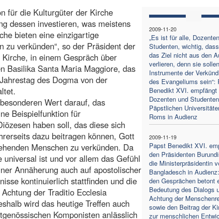
 für die Kulturgüter der Kirche
ng dessen investieren, was meistens
2009-11-20
rche bieten eine einzigartige
„Es ist für alle, Dozente
n zu verkünden“, so der Präsident der
Studenten, wichtig, dass
das Ziel nicht aus den 
r Kirche, in einem Gespräch über
verlieren, denn sie solle
en Basilika Santa Maria Maggiore, das
Instrumente der Verkünd
 Jahrestag des Dogma von der
des Evangeliums sein“: 
ltet.
Benedikt XVI. empfängt 
Dozenten und Studenten
r besonderen Wert darauf, das
Päpstlichen Universitäte
e Beispielfunktion für
Roms in Audienz
özesen haben soll, das diese sich
hrerseits dazu beitragen können, Gott
2009-11-19
Papst Benedikt XVI. em
stehenden Menschen zu verkünden. Da
den Präsidenten Burundi
 universal ist und vor allem das Gefühl
die Ministerpräsidentin 
iner Annäherung auch auf apostolischer
Bangladesch in Audienz:
isse kontinuierlich stattfinden und die
den Gesprächen betont e
Bedeutung des Dialogs 
Achtung der Traditio Ecclesia
Achtung der Menschenr
eshalb wird das heutige Treffen auch
sowie den Beitrag der Ki
itgenössischen Komponisten anlässlich
zur menschlichen Entwi