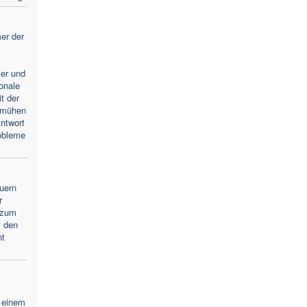
er der
ker und
ionale
t der
emühen
ntwort
obleme
uern
r
 zum
f den
nt
 einem