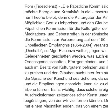
Rom (Fidesdienst) - „Die Päpstliche Kommission
möchte Energie und Kreativität in die Umsetzu
nur Theorie bleibt, denn die Kulturgüter der Ki
Möglichkeit Gott zu lobpreisen und den Glaube
Päpstlichen Kommission für die Kulturgüter de
Meditations- und Gebetstreffen in der römisch
die Kommission zur Vorbereitung auf den 150.
Unbefleckten Empfängnis (1854-2004) veransta
„Deshalb“, so Mgr. Piacenza weiter, „legen wi
Gelegenheiten geschaffen werden, was auch ein
Ordensgemeinschaften, Pfarrgemeinden, und Di
auch im Besitz von Kulturgütern befinden und i
zu preisen und den Glauben auch unter fern 
die Sprache der Kunst und des Schönen, da sie
und die Empfindungen anspricht, kann sie zu e
Ebene führen. Es ist wichtig, dass solche Ereign
Ausdrucksformen zeitgenössischer Kunst unter 
begünstigen, von der wir viel lernen können. D
mit einem Magnifikat enden, das von einem ze