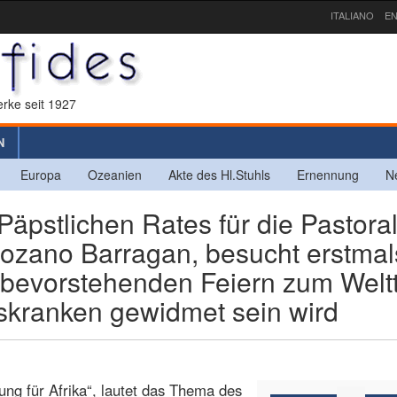
ITALIANO
EN
rke seit 1927
N
Europa
Ozeanien
Akte des Hl.Stuhls
Ernennung
N
äpstlichen Rates für die Pastoral
Lozano Barragan, besucht erstmal
e bevorstehenden Feiern zum Welt
skranken gewidmet sein wird
nung für Afrika“, lautet das Thema des