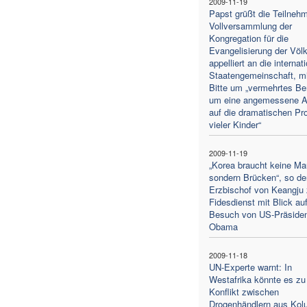
2009-11-19
Papst grüßt die Teilnehm
Vollversammlung der
Kongregation für die
Evangelisierung der Völ
appelliert an die internat
Staatengemeinschaft, mi
Bitte um „vermehrtes B
um eine angemessene A
auf die dramatischen Pr
vieler Kinder“
2009-11-19
„Korea braucht keine Ma
sondern Brücken“, so de
Erzbischof von Keangju
Fidesdienst mit Blick au
Besuch von US-Präside
Obama
2009-11-18
UN-Experte warnt: In
Westafrika könnte es zu
Konflikt zwischen
Drogenhändlern aus Kol