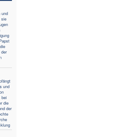
n und
 sie
Augen
n
igung
Papst
die
 der
n
pfängt
s und
von
 bei
r die
und der
echte
rche
cklung