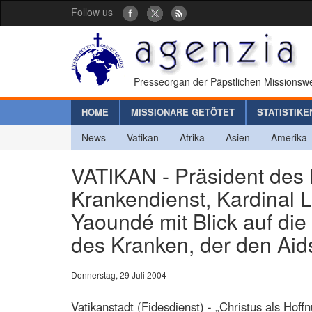
Follow us
Presseorgan der Päpstlichen Missionswe
HOME
MISSIONARE GETÖTET
STATISTIKE
News
Vatikan
Afrika
Asien
Amerika
VATIKAN - Präsident des P
Krankendienst, Kardinal 
Yaoundé mit Blick auf di
des Kranken, der den Aid
Donnerstag, 29 Juli 2004
Vatikanstadt (Fidesdienst) - „Christus als Hoff