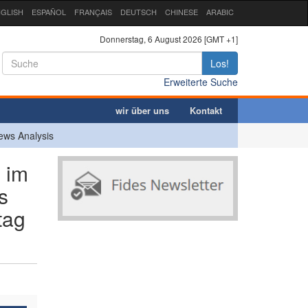
GLISH
ESPAÑOL
FRANÇAIS
DEUTSCH
CHINESE
ARABIC
Donnerstag, 6 August 2026 [GMT +1]
Los!
Erweiterte Suche
wir über uns
Kontakt
ews Analysis
 im
s
tag