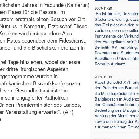
 nächsten Jahres in Yaoundé (Kamerun)
2009-11-20
hen Rates für die Pastoral im
„Es ist für alle, Dozente
kurzem erstmals einen Besuch vor Ort
Studenten, wichtig, dass
das Ziel nicht aus den 
Nuntius in Kamerun, Erzbischof Eliseo
verlieren, denn sie solle
 Kranken wird insbesondere Aids
Instrumente der Verkünd
chen Rates gegenüber dem Fidesdienst,
des Evangeliums sein“: 
änder und die Bischofskonferenzen in
Benedikt XVI. empfängt 
Dozenten und Studenten
Päpstlichen Universitäte
rei Tage hinziehen, wobei der erste
Roms in Audienz
r dritte liturgischen Aspekten
tungsprogramme wurden in
2009-11-19
Papst Benedikt XVI. em
afrikanischen Bischofskonferenzen
den Präsidenten Burundi
ch vom Gesundheitsminister in
die Ministerpräsidentin 
 sehr engagierter Katholiken
Bangladesch in Audienz:
 für den Premierminister des Landes,
den Gesprächen betont e
Bedeutung des Dialogs 
der Veranstaltung erwartet“. (AP)
Achtung der Menschenr
)
sowie den Beitrag der Ki
zur menschlichen Entwi