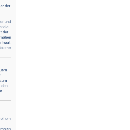
er der
ker und
ionale
t der
emühen
ntwort
obleme
uern
r
 zum
f den
nt
 einem
umbien