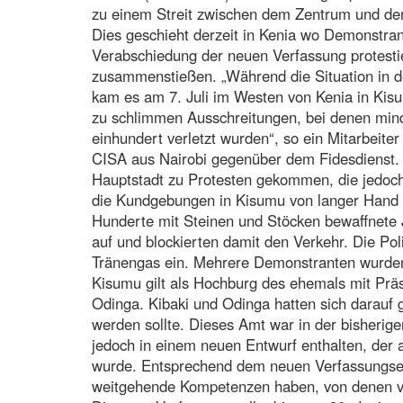
zu einem Streit zwischen dem Zentrum und de
Dies geschieht derzeit in Kenia wo Demonstra
Verabschiedung der neuen Verfassung protestie
zusammenstießen. „Während die Situation in der
kam es am 7. Juli im Westen von Kenia in Kisu
zu schlimmen Ausschreitungen, bei denen min
einhundert verletzt wurden“, so ein Mitarbeite
CISA aus Nairobi gegenüber dem Fidesdienst. 
Hauptstadt zu Protesten gekommen, die jedoc
die Kundgebungen in Kisumu von langer Hand v
Hunderte mit Steinen und Stöcken bewaffnete 
auf und blockierten damit den Verkehr. Die Pol
Tränengas ein. Mehrere Demonstranten wurd
Kisumu gilt als Hochburg des ehemals mit Prä
Odinga. Kibaki und Odinga hatten sich darauf g
werden sollte. Dieses Amt war in der bisherige
jedoch in einem neuen Entwurf enthalten, der a
wurde. Entsprechend dem neuen Verfassungsen
weitgehende Kompetenzen haben, von denen vie