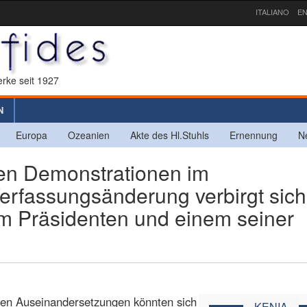
ITALIANO
EN
rke seit 1927
N
Europa
Ozeanien
Akte des Hl.Stuhls
Ernennung
N
en Demonstrationen im
rfassungsänderung verbirgt sich
em Präsidenten und einem seiner
schen Auseinandersetzungen könnten sich
KENIA