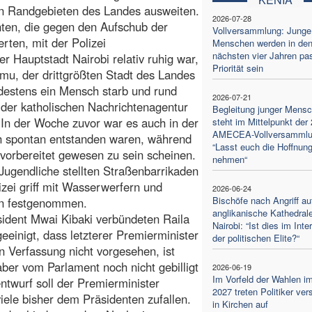
n Randgebieten des Landes ausweiten.
2026-07-28
nten, die gegen den Aufschub der
Vollversammlung: Junge
rten, mit der Polizei
Menschen werden in de
nächsten vier Jahren pas
 Hauptstadt Nairobi relativ ruhig war,
Priorität sein
mu, der drittgrößten Stadt des Landes
destens ein Mensch starb und rund
2026-07-21
r der katholischen Nachrichtenagentur
Begleitung junger Mens
In der Woche zuvor war es auch in der
steht im Mittelpunkt der 
AMECEA-Vollversammlu
h spontan entstanden waren, während
“Lasst euch die Hoffnung
orbereitet gewesen zu sein scheinen.
nehmen“
Jugendliche stellten Straßenbarrikaden
izei griff mit Wasserwerfern und
2026-06-24
Bischöfe nach Angriff au
en festgenommen.
anglikanische Kathedrale
sident Mwai Kibaki verbündeten Raila
Nairobi: “Ist dies im Int
eeinigt, dass letzterer Premierminister
der politischen Elite?“
n Verfassung nicht vorgesehen, ist
ber vom Parlament noch nicht gebilligt
2026-06-19
Im Vorfeld der Wahlen i
twurf soll der Premierminister
2027 treten Politiker ver
le bisher dem Präsidenten zufallen.
in Kirchen auf