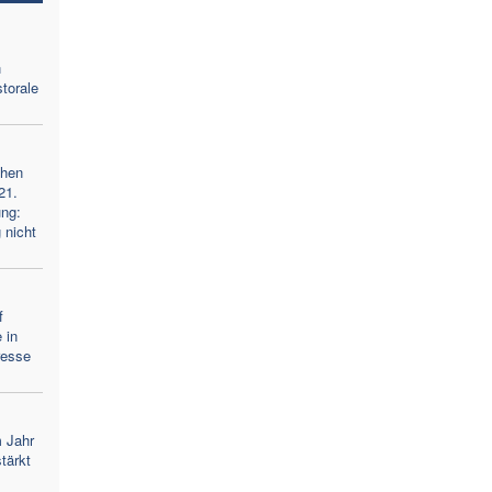
n
torale
chen
21.
ng:
 nicht
f
 in
eresse
m Jahr
stärkt