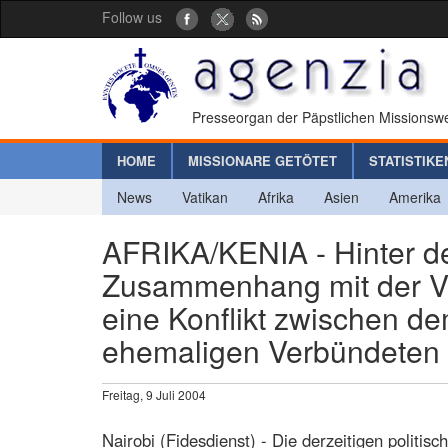
Follow us
Presseorgan der Päpstlichen Missionswe
HOME
MISSIONARE GETÖTET
STATISTIKE
News
Vatikan
Afrika
Asien
Amerika
AFRIKA/KENIA - Hinter d
Zusammenhang mit der Ve
eine Konflikt zwischen d
ehemaligen Verbündeten
Freitag, 9 Juli 2004
Nairobi (Fidesdienst) - Die derzeitigen politi