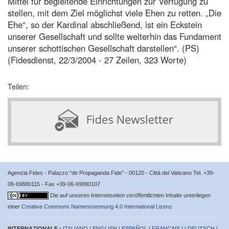
Mittel für begleitende Einrichtungen zur Verfügung zu
stellen, mit dem Ziel möglichst viele Ehen zu retten. „Die
Ehe“, so der Kardinal abschließend, ist ein Eckstein
unserer Gesellschaft und sollte weiterhin das Fundament
unserer schottischen Gesellschaft darstellen“. (PS)
(Fidesdienst, 22/3/2004 - 27 Zeilen, 323 Worte)
Teilen:
Agenzia Fides - Palazzo “de Propaganda Fide” - 00120 - Città del Vaticano Tel. +39-
06-69880115 - Fax +39-06-69880107
Die auf unseren Internetseiten veröffentlichten Inhalte unterliegen
einer
Creative Commons Namensnennung 4.0 International Lizenz
INTERNAZIONALE :
ITALIANO
|
ENGLISH
|
ESPAÑOL
|
FRANÇAIS
| |
DEUTSCH
|