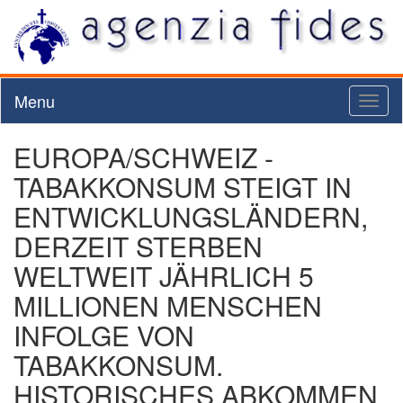
Menu
Toggl
naviga
EUROPA/SCHWEIZ -
TABAKKONSUM STEIGT IN
ENTWICKLUNGSLÄNDERN,
DERZEIT STERBEN
WELTWEIT JÄHRLICH 5
MILLIONEN MENSCHEN
INFOLGE VON
TABAKKONSUM.
HISTORISCHES ABKOMMEN