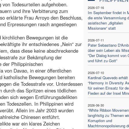
 von Todesurteilen aufgehoben.
2026-07-16
dauern und ihre Verbitterung zum
Im September findet in 
so erklärte Frau Arroyo den Beschluss,
die erste Versammlung d
asiatischen „digitalen
und Erpressungen rasch angestiegen
Missionare“ statt
d kirchlichen Bewegungen ist die
2026-07-11
kräftigte ihr entschiedenes „Nein“ zur
Pater Sebastiano D'Amb
allem, dass diese keine abschreckende
über sein Leben als Miss
"Der Dialog kommt von 
desstrafe zur Bekämpfung der
und führt zu Gott”
e der Philippinischen
 von Davao, in einer öffentlichen
2026-07-10
nd katholische Bewegungen bereiten
Kardinal Quevedo erhält
“Harmony in Diversity A
gegen die Todesstrafe vor. Unterdessen
für seinen Einsatz für de
n durch das Spritzen eines tödlichen
Fieden auf der Insel Mi
nden sich wegen Entführungsdelikten
n Todeszellen. In Philippinen wird
2026-06-30
 verübt. Allein im Jahr 2003 wurden
“White Ribbon Movement”
langfristig zu Themen wi
ahlreiche Chinesen entführt.
Korruption und
likte war ein klares Zeichen
Machtmonopolisierung d