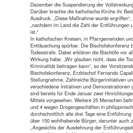
Dezember die Suspendierung der Vollstreckung
Darüber brachte die katholische Kirche ihr Be
Ausdruck. „Diese Maßnahme wurde ergriffen“, 
„nachdem im Land die Zahl der Entführungen 
ist.“
In katholischen Kreisen, in Pfarrgemeinden un
Enttäuschung spürbar. Die Bischofskonferenz be
Todesstrafe. Dabei erklären die Bischöfe vor 
Wirkung habe: „Wir glauben nicht, dass die To
Kriminalität beitragen kann“, so der Vorsitzend
Bischofskonferenz, Erzbischof Fernando Capalla
Stellungnahme. Zahlreiche Bürgerinitiativen u
verschiedene Initiativen und Demonstrationen 
sind bereits für Ende Januar zwei Hinrichtunge
Mittels vorgesehen. Weitere 25 Menschen befi
und 4 wegen Drogengeschäften in philippinische
durchschnittlich alle drei Tage eine Entführung
über 150 wohlhabende Bürger, darunter auch z
„Angesichts der Ausdehnung der Entführungsde