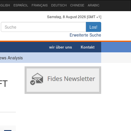
GLISH
ESPAÑOL
FRANÇAIS
DEUTSCH
CHINESE
ARABIC
Samstag, 8 August 2026 [GMT +1]
Los!
Erweiterte Suche
wir über uns
Kontakt
ews Analysis
FT