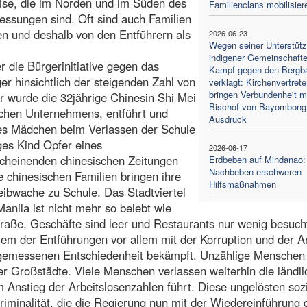
eise, die im Norden und im Süden des
Familienclans mobilisier
essungen sind. Oft sind auch Familien
en und deshalb von den Entführern als
2026-06-23
Wegen seiner Unterstüt
indigener Gemeinschaft
 die Bürgerinitiative gegen das
Kampf gegen den Bergb
er hinsichtlich der steigenden Zahl von
verklagt: Kirchenvertrete
bringen Verbundenheit m
wurde die 32jährige Chinesin Shi Mei
Bischof von Bayombon
ischen Unternehmens, entführt und
Ausdruck
ges Mädchen beim Verlassen der Schule
ges Kind Opfer eines
2026-06-17
rscheinenden chinesischen Zeitungen
Erdbeben auf Mindanao:
Nachbeben erschweren
e chinesischen Familien bringen ihre
Hilfsmaßnahmen
eibwache zu Schule. Das Stadtviertel
anila ist nicht mehr so belebt wie
raße, Geschäfte sind leer und Restaurants nur wenig besuch
em der Entführungen vor allem mit der Korruption und der A
ngemessenen Entschiedenheit bekämpft. Unzählige Menschen
r Großstädte. Viele Menschen verlassen weiterhin die ländl
 Anstieg der Arbeitslosenzahlen führt. Diese ungelösten soz
riminalität, die die Regierung nun mit der Wiedereinführung 