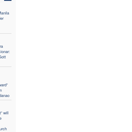
Manila
er
ra
ionar:
Gott
ward”
n
ndanao
 will
e
urch