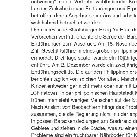
notwendig“, so die Vertreter wohlhabender Kr
Landes Zielscheibe von Entführungen und Erpr
betroffen, deren Angehörige im Ausland arbeit
wohlhabend betrachtet werden.
Der chinesische Staatsbürger Hong Yu Hua, der
Verbrechen vertritt, brachte die Sorge der Bürg
Entführungen zum Ausdruck. Am 18. November 
Zhi, Geschäftsführerin eines großen philippin
ermordet. Drei Tage später wurde ein 10jähri
entführt. Am 2. Dezember wurde ein zweijähri
Entführungsdelikts. Die auf den Philippinen e
berichten täglich von solchen Vorfällen. Manch
Kinder entweder gar nicht mehr oder nur mit L
„Chinatown“ in der philippinischen Hauptstadt M
früher, man sieht weniger Menschen auf der St
Nach Ansicht von Beobachtern hängt das Probl
zusammen, die die Regierung nicht mit der a
in gossen Barackensiedlungen am Stadtrand de
Gebiete und ziehen in die Städte, was zu einem
Probleme sind ein fruchtbarer Nährboden für K