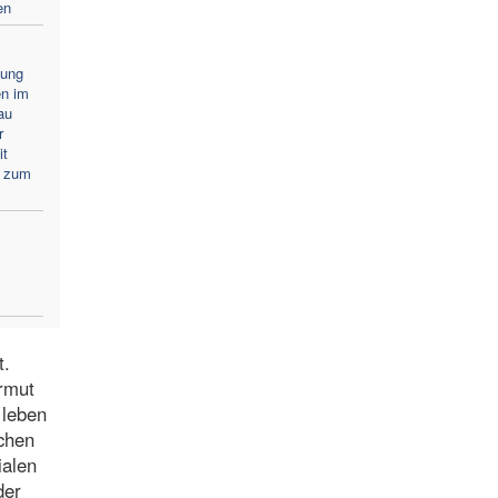
en
zung
en im
au
r
it
g zum
t.
rmut
 leben
ichen
ialen
der