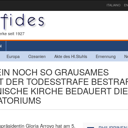
ITALIANO
EN
rke seit 1927
N
Europa
Ozeanien
Akte des Hl.Stuhls
Ernennung
N
 KEIN NOCH SO GRAUSAMES
T DER TODESSTRAFE BESTRA
NISCHE KIRCHE BEDAUERT DIE
ATORIUMS
spräsidentin Gloria Arroyo hat am 5.
PHILIPPINEN