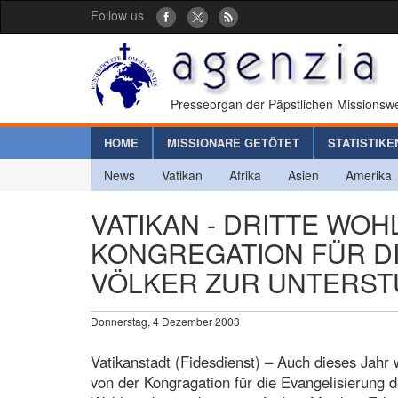
Follow us
Presseorgan der Päpstlichen Missionswe
HOME
MISSIONARE GETÖTET
STATISTIKE
News
Vatikan
Afrika
Asien
Amerika
VATIKAN - DRITTE WOH
KONGREGATION FÜR D
VÖLKER ZUR UNTERSTÜ
Donnerstag, 4 Dezember 2003
Vatikanstadt (Fidesdienst) – Auch dieses Jahr 
von der Kongragation für die Evangelisierung d