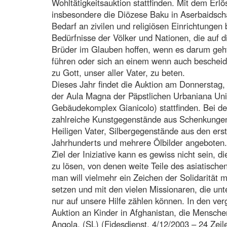
Wohltätigkeitsauktion stattfinden. Mit dem Erlö
insbesondere die Diözese Baku in Aserbaidsch
Bedarf an zivilen und religiösen Einrichtungen
Bedürfnisse der Völker und Nationen, die auf d
Brüder im Glauben hoffen, wenn es darum geh
führen oder sich an einem wenn auch besche
zu Gott, unser aller Vater, zu beten.
Dieses Jahr findet die Auktion am Donnerstag
der Aula Magna der Päpstlichen Urbaniana Univ
Gebäudekomplex Gianicolo) stattfinden. Bei d
zahlreiche Kunstgegenstände aus Schenkungen
Heiligen Vater, Silbergegenstände aus den ers
Jahrhunderts und mehrere Ölbilder angeboten.
Ziel der Iniziative kann es gewiss nicht sein, 
zu lösen, von denen weite Teile des asiatische
man will vielmehr ein Zeichen der Solidarität 
setzen und mit den vielen Missionaren, die unt
nur auf unsere Hilfe zählen können. In den ve
Auktion an Kinder in Afghanistan, die Menschen
Angola. (SL) (Fidesdienst, 4/12/2003 – 24 Zeil