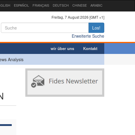
GLISH
ESPAÑOL
FRANÇAIS
DEUTSCH
CHINESE
ARABIC
Freitag, 7 August 2026 [GMT +1]
Los!
Erweiterte Suche
wir über uns
Kontakt
ews Analysis
N