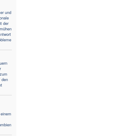
ker und
ionale
t der
emühen
ntwort
obleme
uern
r
 zum
f den
nt
 einem
umbien