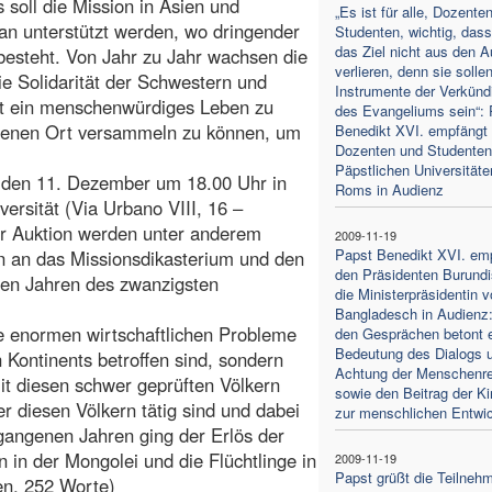
s soll die Mission in Asien und
„Es ist für alle, Dozente
an unterstützt werden, wo dringender
Studenten, wichtig, dass
das Ziel nicht aus den 
 besteht. Von Jahr zu Jahr wachsen die
verlieren, denn sie solle
ie Solidarität der Schwestern und
Instrumente der Verkünd
t ein menschenwürdiges Leben zu
des Evangeliums sein“: 
idenen Ort versammeln zu können, um
Benedikt XVI. empfängt 
Dozenten und Studenten
Päpstlichen Universitäte
, den 11. Dezember um 18.00 Uhr in
Roms in Audienz
ersität (Via Urbano VIII, 16 –
er Auktion werden unter anderem
2009-11-19
Papst Benedikt XVI. em
 an das Missionsdikasterium und den
den Präsidenten Burundi
ten Jahren des zwanzigsten
die Ministerpräsidentin 
Bangladesch in Audienz:
die enormen wirtschaftlichen Probleme
den Gesprächen betont e
Bedeutung des Dialogs 
n Kontinents betroffen sind, sondern
Achtung der Menschenr
mit diesen schwer geprüften Völkern
sowie den Beitrag der Ki
er diesen Völkern tätig sind und dabei
zur menschlichen Entwi
rgangenen Jahren ging der Erlös der
 in der Mongolei und die Flüchtlinge in
2009-11-19
Papst grüßt die Teilnehm
en, 252 Worte)