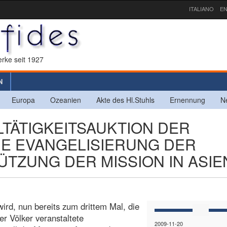
ITALIANO
EN
rke seit 1927
N
Europa
Ozeanien
Akte des Hl.Stuhls
Ernennung
N
LTÄTIGKEITSAUKTION DER
IE EVANGELISIERUNG DER
TZUNG DER MISSION IN ASIE
wird, nun bereits zum drittem Mal, die
er Völker veranstaltete
2009-11-20