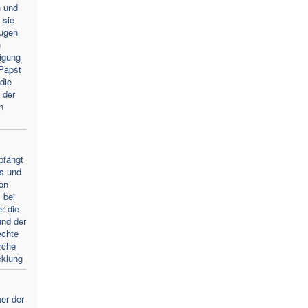
n und
 sie
Augen
n
igung
Papst
die
 der
n
pfängt
s und
von
 bei
r die
und der
echte
rche
cklung
er der