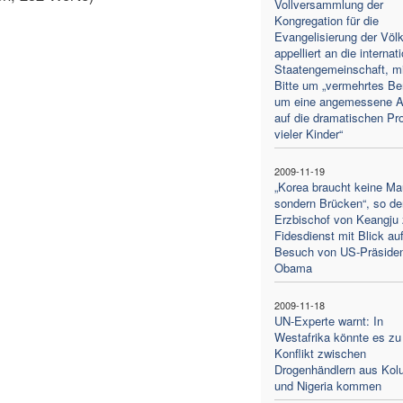
Vollversammlung der
Kongregation für die
Evangelisierung der Völ
appelliert an die internat
Staatengemeinschaft, mi
Bitte um „vermehrtes B
um eine angemessene A
auf die dramatischen Pr
vieler Kinder“
2009-11-19
„Korea braucht keine Ma
sondern Brücken“, so de
Erzbischof von Keangju
Fidesdienst mit Blick au
Besuch von US-Präside
Obama
2009-11-18
UN-Experte warnt: In
Westafrika könnte es zu
Konflikt zwischen
Drogenhändlern aus Kol
und Nigeria kommen