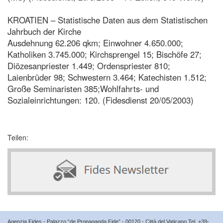
KROATIEN – Statistische Daten aus dem Statistischen
Jahrbuch der Kirche
Ausdehnung 62.206 qkm; Einwohner 4.650.000;
Katholiken 3.745.000; Kirchsprengel 15; Bischöfe 27;
Diözesanpriester 1.449; Ordenspriester 810;
Laienbrüder 98; Schwestern 3.464; Katechisten 1.512;
Große Seminaristen 385;Wohlfahrts- und
Sozialeinrichtungen: 120. (Fidesdienst 20/05/2003)
Teilen:
Agenzia Fides - Palazzo “de Propaganda Fide” - 00120 - Città del Vaticano Tel. +39-