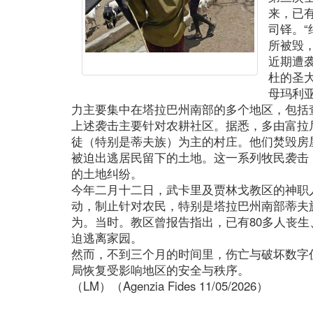
来，已有
司铎。“
所被毁
近期遭
杜的圣
母玛利
力主要集中在塔拉巴州南部的多个地区，包括
上述袭击主要针对农耕社区。据悉，多由富拉
徒（特别是蒂夫族）为主的村庄。他们焚毁房
被迫出逃居民留下的土地。这一系列牧民袭击
的土地纠纷。
今年二月十二日，武卡里及贾林戈教区的神职
动，制止针对农民，特别是塔拉巴州南部蒂夫
为。当时。教区曾报告指出，已有80多人丧
迫逃离家园。
然而，不到三个月的时间里，伤亡与破坏数字
局恢复受影响地区的安全与秩序。
（LM）（Agenzia Fides 11/05/2026）