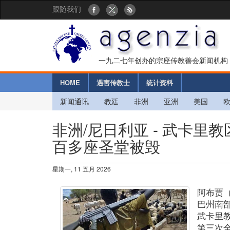
跟随我们
一九二七年创办的宗座传教善会新闻机构
HOME
遇害传教士
统计资料
新闻通讯
教廷
非洲
亚洲
美国
非洲/尼日利亚 - 武卡
百多座圣堂被毁
星期一, 11 五月 2026
阿布贾
巴州南
武卡里
第三次