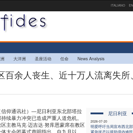
ITALIANO
EN
欧洲
大洋洲
圣座活动
任命
News Analysis
里教区百余人丧生、近十万人流离失所
（信仰通讯社）—尼日利亚东北部塔拉
尼日利亚
部持续暴力冲突已造成严重人道危机。
2026-07-20
教区主教马克·迈吉达·努库恩蒙席在教区
明爱呼吁当局宣布西北部
全体大会闭幕式声明指出，自九月以
紧急状态以援助境内难民