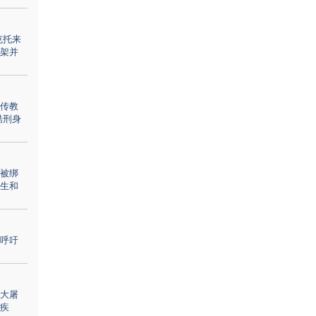
克托来
架并
传教
酷刑身
被绑
生和
呼吁
大屠
疾