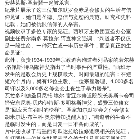
安赫莱斯·圣若瑟一起被杀害。
纪录片展示了这三位加尔默罗会赤足会修女的生活与信
仰见证，她们是圣德、忠信与宽恕的典范。研究和史料
记载，她们被仇恨信仰的人杀害。
视频收录了多位专家的见证。西班牙主教团宣圣办公室
副主任费尔南多·莫拉尔·阿查神父强调，“殉道者不仅仅
是一段生命、一种死亡或一串历史事件，而是真正的生
命见证”。
此外，负责1934-1939年宗教迫害殉道者列品案的若尔赫
·洛佩斯·特乌隆神父指出了当时事件的严重性。“西班牙
发生的是教会历史上规模最大、时间最短的迫害：在短
短六个月内，就有12位主教、一位宗座署理、4,000多名
司铎以及3,000多名修会会士丧生于暴力屠杀”。
瓦拉多利德圣贝尼托·埃尔·雷亚尔修道院院长奥斯卡会司
铎安东尼奥·贝内伊特斯·多明格斯神父，盛赞三位修女
是“回应天主召叫的榜样”。圣家加尔默罗会之仆会修女
胡米尔达·布兰科·奥尔特加提醒人们，“殉道者的生命不
是临时发生的，而是日复一日准备而成的”。
片中还收录了与墨西哥瓜达拉哈拉修道院相关的见证，
包括团体一位加尔默罗赤足会修女以及真福亲属的证