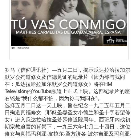
HM Television
罗马（信仰通讯社）—五月二日，揭示瓜达拉哈拉加尔
默罗会殉道修女及信德见证的纪录片《因为祢与我同
在：瓜达拉哈拉加尔默罗会殉道修女》将在HM
Televisión的YouTube频道上正式上映。这部纪录片的座
右铭是“我什么都不怕，因为祢与我同在”。
选择五月二日这一天上映，旨在纪念一九二五年五月二
日殉道真福修女（耶稣圣婴圣女小德兰和圣十字若望修
女）进入瓜达拉哈拉圣若瑟修道院周年。西班牙内战初
期宗教迫害的背景下，一九三六年七月二十四日，这位
修女与真福玛利亚·皮拉尔·圣方济各·波尔吉亚及玛利亚·