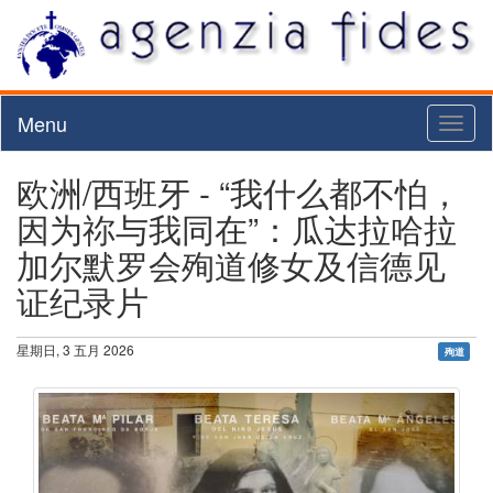
Menu
Toggl
naviga
欧洲/西班牙 - “我什么都不怕，
因为祢与我同在”：瓜达拉哈拉
加尔默罗会殉道修女及信德见
证纪录片
星期日, 3 五月 2026
殉道