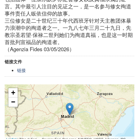
言。其中最引人注目的见证之一，是一名参与修女殉道
事件责任人皈依信仰的故事。
三位修女是二十世纪三十年代西班牙针对天主教团体暴
力浪潮中的殉道者之一。一九八七年三月二十九日，先
教宗圣若望·保禄二世列她们为殉道真福，也是这一时期
首批列宣福品的殉道者。
（Agenzia Fides 03/05/2026）
链接文件
链接
+
−
Leaflet
| Tiles © Esri — Source: Esri, DeLorme, NAVTEQ, USGS, Intermap, iPC,