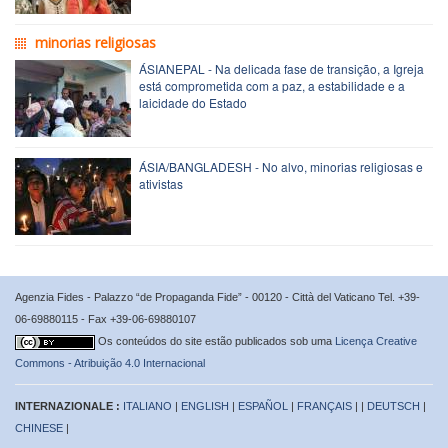
minorias religiosas
ÁSIANEPAL - Na delicada fase de transição, a Igreja
está comprometida com a paz, a estabilidade e a
laicidade do Estado
ÁSIA/BANGLADESH - No alvo, minorias religiosas e
ativistas
Agenzia Fides - Palazzo “de Propaganda Fide” - 00120 - Città del Vaticano Tel. +39-
06-69880115 - Fax +39-06-69880107
Os conteúdos do site estão publicados sob uma
Licença Creative
Commons - Atribuição 4.0 Internacional
INTERNAZIONALE :
ITALIANO
|
ENGLISH
|
ESPAÑOL
|
FRANÇAIS
| |
DEUTSCH
|
CHINESE
|