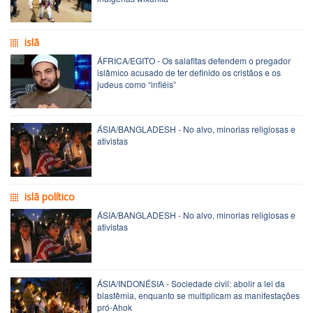
islã
ÁFRICA/EGITO - Os salafitas defendem o pregador
islâmico acusado de ter definido os cristãos e os
judeus como “infiéis”
ÁSIA/BANGLADESH - No alvo, minorias religiosas e
ativistas
islã político
ÁSIA/BANGLADESH - No alvo, minorias religiosas e
ativistas
ÁSIA/INDONÉSIA - Sociedade civil: abolir a lei da
blasfêmia, enquanto se multiplicam as manifestações
pró-Ahok