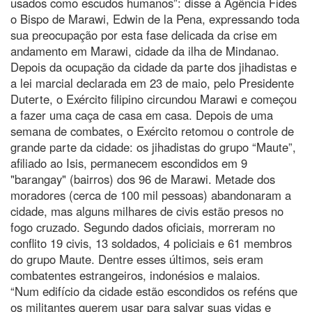
usados como escudos humanos”: disse à Agência Fides
o Bispo de Marawi, Edwin de la Pena, expressando toda
sua preocupação por esta fase delicada da crise em
andamento em Marawi, cidade da ilha de Mindanao.
Depois da ocupação da cidade da parte dos jihadistas e
a lei marcial declarada em 23 de maio, pelo Presidente
Duterte, o Exército filipino circundou Marawi e começou
a fazer uma caça de casa em casa. Depois de uma
semana de combates, o Exército retomou o controle de
grande parte da cidade: os jihadistas do grupo “Maute”,
afiliado ao Isis, permanecem escondidos em 9
"barangay" (bairros) dos 96 de Marawi. Metade dos
moradores (cerca de 100 mil pessoas) abandonaram a
cidade, mas alguns milhares de civis estão presos no
fogo cruzado. Segundo dados oficiais, morreram no
conflito 19 civis, 13 soldados, 4 policiais e 61 membros
do grupo Maute. Dentre esses últimos, seis eram
combatentes estrangeiros, indonésios e malaios.
“Num edifício da cidade estão escondidos os reféns que
os militantes querem usar para salvar suas vidas e