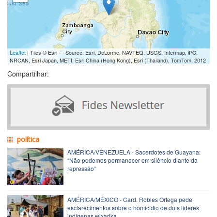
Leaflet
| Tiles © Esri — Source: Esri, DeLorme, NAVTEQ, USGS, Intermap, iPC,
NRCAN, Esri Japan, METI, Esri China (Hong Kong), Esri (Thailand), TomTom, 2012
Compartilhar:
política
AMÉRICA/VENEZUELA - Sacerdotes de Guayana:
“Não podemos permanecer em silêncio diante da
repressão”
AMÉRICA/MÉXICO - Card. Robles Ortega pede
esclarecimentos sobre o homicídio de dois líderes
indígenas wixarika