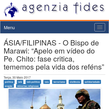
Menu
Toggl
naviga
ÁSIA/FILIPINAS - O Bispo de
Marawi: “Apelo em vídeo do
Pe. Chito: fase critica,
tememos pela vida dos reféns”
Terça, 30 Maio 2017
política
islã
islã político
isis
terrorismo
violência
solidariedade
oração
minorias religiosas