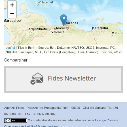
+
−
Leaflet
| Tiles © Esri — Source: Esri, DeLorme, NAVTEQ, USGS, Intermap, iPC,
NRCAN, Esri Japan, METI, Esri China (Hong Kong), Esri (Thailand), TomTom, 2012
Compartilhar:
Agenzia Fides - Palazzo “de Propaganda Fide” - 00120 - Città del Vaticano Tel. +39-
06-69880115 - Fax +39-06-69880107
Os conteúdos do site estão publicados sob uma
Licença Creative
Commons - Atribuição 4.0 Internacional