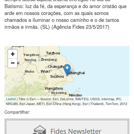
Batismo: luz da fé, da esperança e do amor cristão que
arde em nossos corações, com as quais somos
chamados a iluminar o nosso caminho e o de tantos
irmãos e irmãs. (SL) (Agência Fides 23/5/2017)
+
−
Leaflet
| Tiles © Esri — Source: Esri, DeLorme, NAVTEQ, USGS, Intermap, iPC,
NRCAN, Esri Japan, METI, Esri China (Hong Kong), Esri (Thailand), TomTom, 2012
Compartilhar: