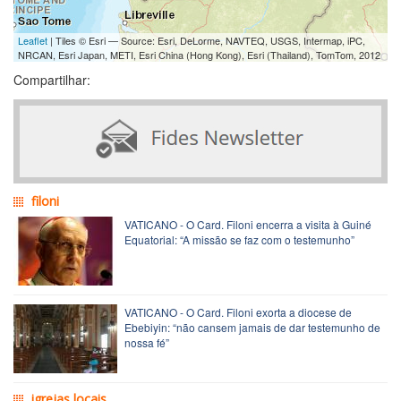
Leaflet
| Tiles © Esri — Source: Esri, DeLorme, NAVTEQ, USGS, Intermap, iPC,
NRCAN, Esri Japan, METI, Esri China (Hong Kong), Esri (Thailand), TomTom, 2012
Compartilhar:
filoni
VATICANO - O Card. Filoni encerra a visita à Guiné
Equatorial: “A missão se faz com o testemunho”
VATICANO - O Card. Filoni exorta a diocese de
Ebebiyin: “não cansem jamais de dar testemunho de
nossa fé”
igrejas locais