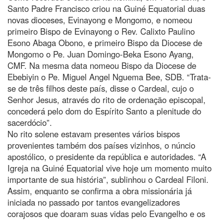
Santo Padre Francisco criou na Guiné Equatorial duas
novas dioceses, Evinayong e Mongomo, e nomeou
primeiro Bispo de Evinayong o Rev. Calixto Paulino
Esono Abaga Obono, e primeiro Bispo da Diocese de
Mongomo o Pe. Juan Domingo-Beka Esono Ayang,
CMF. Na mesma data nomeou Bispo da Diocese de
Ebebiyin o Pe. Miguel Angel Nguema Bee, SDB. “Trata-
se de três filhos deste país, disse o Cardeal, cujo o
Senhor Jesus, através do rito de ordenação episcopal,
concederá pelo dom do Espírito Santo a plenitude do
sacerdócio”.
No rito solene estavam presentes vários bispos
provenientes também dos países vizinhos, o núncio
apostólico, o presidente da república e autoridades. “A
Igreja na Guiné Equatorial vive hoje um momento muito
importante de sua história”, sublinhou o Cardeal Filoni.
Assim, enquanto se confirma a obra missionária já
iniciada no passado por tantos evangelizadores
corajosos que doaram suas vidas pelo Evangelho e os