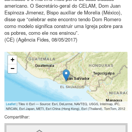
americano. O Secretário-geral do CELAM, Dom Juan
Espinoza Jimenez, Bispo auxiliar de Morelia (México),
disse que “celebrar este encontro tendo Dom Romero
como modelo significa construir uma Igreja pobre para
os pobres, como ele nos ensinou”.
(CE) (Agência Fides, 08/05/2017)
+
−
Leaflet
| Tiles © Esri — Source: Esri, DeLorme, NAVTEQ, USGS, Intermap, iPC,
NRCAN, Esri Japan, METI, Esri China (Hong Kong), Esri (Thailand), TomTom, 2012
Compartilhar: