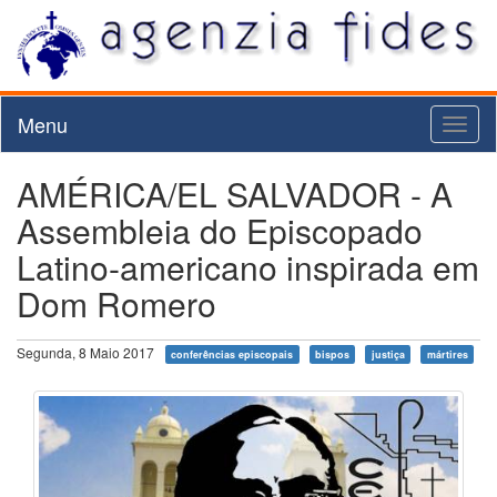
Menu
Toggl
naviga
AMÉRICA/EL SALVADOR - A
Assembleia do Episcopado
Latino-americano inspirada em
Dom Romero
Segunda, 8 Maio 2017
conferências episcopais
bispos
justiça
mártires