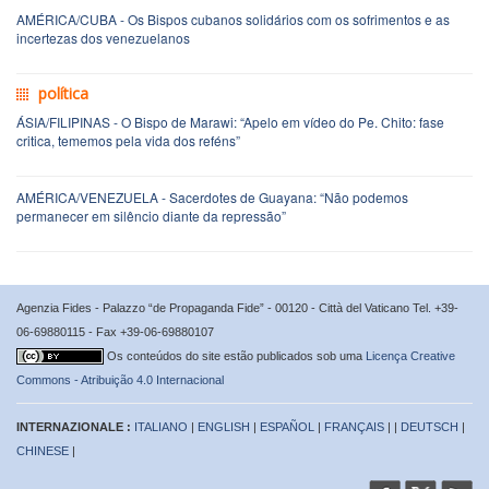
AMÉRICA/CUBA - Os Bispos cubanos solidários com os sofrimentos e as
incertezas dos venezuelanos
política
ÁSIA/FILIPINAS - O Bispo de Marawi: “Apelo em vídeo do Pe. Chito: fase
critica, tememos pela vida dos reféns”
AMÉRICA/VENEZUELA - Sacerdotes de Guayana: “Não podemos
permanecer em silêncio diante da repressão”
Agenzia Fides - Palazzo “de Propaganda Fide” - 00120 - Città del Vaticano Tel. +39-
06-69880115 - Fax +39-06-69880107
Os conteúdos do site estão publicados sob uma
Licença Creative
Commons - Atribuição 4.0 Internacional
INTERNAZIONALE :
ITALIANO
|
ENGLISH
|
ESPAÑOL
|
FRANÇAIS
| |
DEUTSCH
|
CHINESE
|