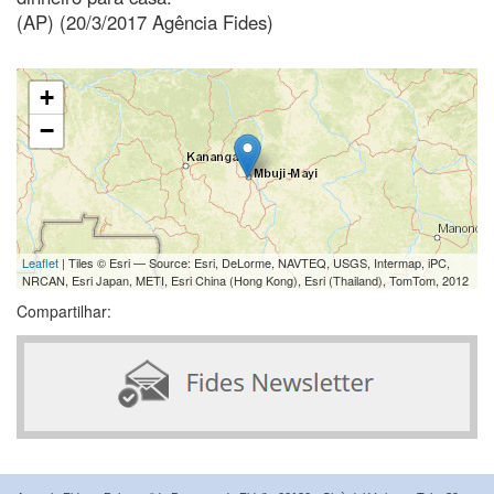
(AP) (20/3/2017 Agência Fides)
+
−
Leaflet
| Tiles © Esri — Source: Esri, DeLorme, NAVTEQ, USGS, Intermap, iPC,
NRCAN, Esri Japan, METI, Esri China (Hong Kong), Esri (Thailand), TomTom, 2012
Compartilhar: