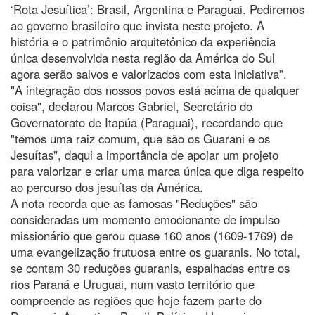
‘Rota Jesuítica’: Brasil, Argentina e Paraguai. Pediremos
ao governo brasileiro que invista neste projeto. A
história e o patrimônio arquitetônico da experiência
única desenvolvida nesta região da América do Sul
agora serão salvos e valorizados com esta iniciativa”.
"A integração dos nossos povos está acima de qualquer
coisa", declarou Marcos Gabriel, Secretário do
Governatorato de Itapúa (Paraguai), recordando que
"temos uma raiz comum, que são os Guarani e os
Jesuítas", daqui a importância de apoiar um projeto
para valorizar e criar uma marca única que diga respeito
ao percurso dos jesuítas da América.
A nota recorda que as famosas "Reduções" são
consideradas um momento emocionante de impulso
missionário que gerou quase 160 anos (1609-1769) de
uma evangelização frutuosa entre os guaranis. No total,
se contam 30 reduções guaranis, espalhadas entre os
rios Paraná e Uruguai, num vasto território que
compreende as regiões que hoje fazem parte do