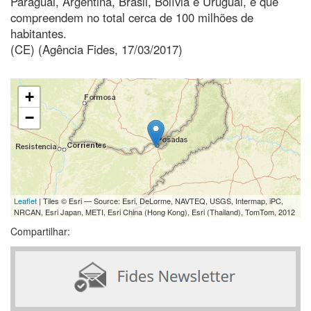
Paraguai, Argentina, Brasil, Bolívia e Uruguai, e que
compreendem no total cerca de 100 milhões de
habitantes.
(CE) (Agência Fides, 17/03/2017)
+
−
Leaflet
| Tiles © Esri — Source: Esri, DeLorme, NAVTEQ, USGS, Intermap, iPC,
NRCAN, Esri Japan, METI, Esri China (Hong Kong), Esri (Thailand), TomTom, 2012
Compartilhar: