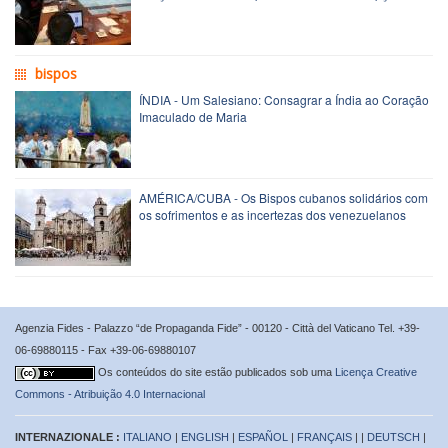
bispos
ÍNDIA - Um Salesiano: Consagrar a Índia ao Coração
Imaculado de Maria
AMÉRICA/CUBA - Os Bispos cubanos solidários com
os sofrimentos e as incertezas dos venezuelanos
Agenzia Fides - Palazzo “de Propaganda Fide” - 00120 - Città del Vaticano Tel. +39-
06-69880115 - Fax +39-06-69880107
Os conteúdos do site estão publicados sob uma
Licença Creative
Commons - Atribuição 4.0 Internacional
INTERNAZIONALE :
ITALIANO
|
ENGLISH
|
ESPAÑOL
|
FRANÇAIS
| |
DEUTSCH
|