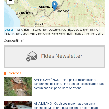
−
Leaflet
| Tiles © Esri — Source: Esri, DeLorme, NAVTEQ, USGS, Intermap, iPC,
NRCAN, Esri Japan, METI, Esri China (Hong Kong), Esri (Thailand), TomTom, 2012
Compartilhar:
eleições
AMÉRICA/MÉXICO - “Não gastar recursos para
campanhas políticas, mas para as necessidades das
comunidades”, pede Dom Arizmendi
ÁSIA/LÍBANO - Os bispos maronitas elogiam a
criação do Ministério para combater a corrupção