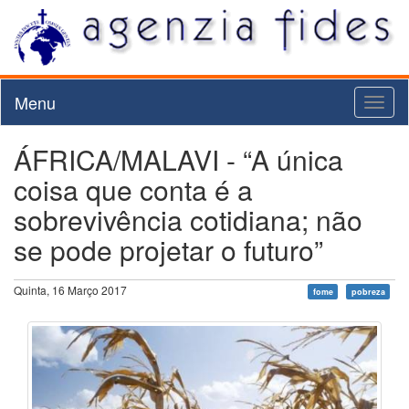
Menu
Toggl
naviga
ÁFRICA/MALAVI - “A única
coisa que conta é a
sobrevivência cotidiana; não
se pode projetar o futuro”
Quinta, 16 Março 2017
fome
pobreza