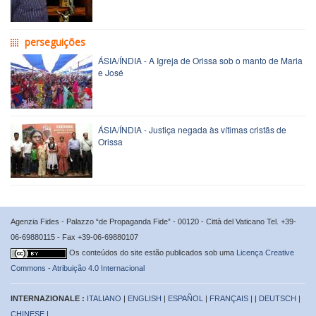
perseguições
ÁSIA/ÍNDIA - A Igreja de Orissa sob o manto de Maria
e José
ÁSIA/ÍNDIA - Justiça negada às vítimas cristãs de
Orissa
Agenzia Fides - Palazzo “de Propaganda Fide” - 00120 - Città del Vaticano Tel. +39-
06-69880115 - Fax +39-06-69880107
Os conteúdos do site estão publicados sob uma
Licença Creative
Commons - Atribuição 4.0 Internacional
INTERNAZIONALE :
ITALIANO
|
ENGLISH
|
ESPAÑOL
|
FRANÇAIS
| |
DEUTSCH
|
CHINESE
|