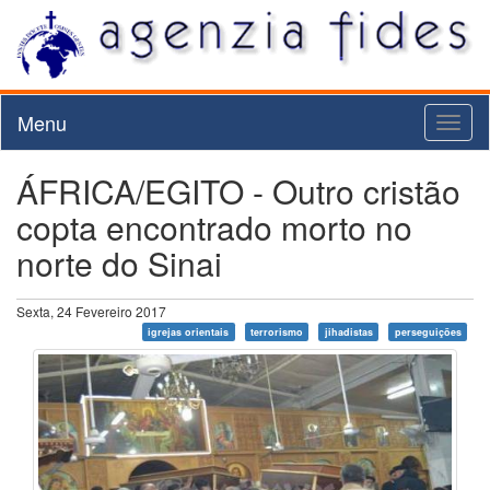
Menu
Toggl
naviga
ÁFRICA/EGITO - Outro cristão
copta encontrado morto no
norte do Sinai
Sexta, 24 Fevereiro 2017
igrejas orientais
terrorismo
jihadistas
perseguições