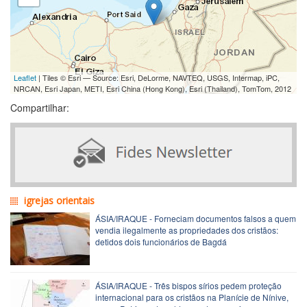
Leaflet
| Tiles © Esri — Source: Esri, DeLorme, NAVTEQ, USGS, Intermap, iPC,
NRCAN, Esri Japan, METI, Esri China (Hong Kong), Esri (Thailand), TomTom, 2012
Compartilhar:
igrejas orientais
ÁSIA/IRAQUE - Forneciam documentos falsos a quem
vendia ilegalmente as propriedades dos cristãos:
detidos dois funcionários de Bagdá
ÁSIA/IRAQUE - Três bispos sírios pedem proteção
internacional para os cristãos na Planície de Nínive,