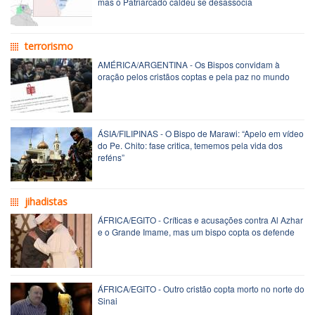
mas o Patriarcado caldeu se desassocia
terrorismo
AMÉRICA/ARGENTINA - Os Bispos convidam à
oração pelos cristãos coptas e pela paz no mundo
ÁSIA/FILIPINAS - O Bispo de Marawi: “Apelo em vídeo
do Pe. Chito: fase critica, tememos pela vida dos
reféns”
jihadistas
ÁFRICA/EGITO - Críticas e acusações contra Al Azhar
e o Grande Imame, mas um bispo copta os defende
ÁFRICA/EGITO - Outro cristão copta morto no norte do
Sinai