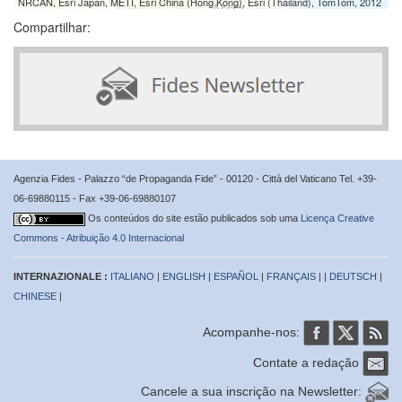
NRCAN, Esri Japan, METI, Esri China (Hong Kong), Esri (Thailand), TomTom, 2012
Compartilhar:
Agenzia Fides - Palazzo “de Propaganda Fide” - 00120 - Città del Vaticano Tel. +39-
06-69880115 - Fax +39-06-69880107
Os conteúdos do site estão publicados sob uma
Licença Creative
Commons - Atribuição 4.0 Internacional
INTERNAZIONALE :
ITALIANO
|
ENGLISH
|
ESPAÑOL
|
FRANÇAIS
| |
DEUTSCH
|
CHINESE
|
Acompanhe-nos:
Contate a redação
Cancele a sua inscrição na Newsletter: