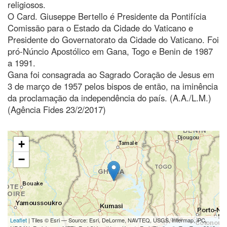
religiosos.
O Card. Giuseppe Bertello é Presidente da Pontifícia
Comissão para o Estado da Cidade do Vaticano e
Presidente do Governatorato da Cidade do Vaticano. Foi
pró-Núncio Apostólico em Gana, Togo e Benin de 1987
a 1991.
Gana foi consagrada ao Sagrado Coração de Jesus em
3 de março de 1957 pelos bispos de então, na iminência
da proclamação da independência do país. (A.A./L.M.)
(Agência Fides 23/2/2017)
+
−
Leaflet
| Tiles © Esri — Source: Esri, DeLorme, NAVTEQ, USGS, Intermap, iPC,