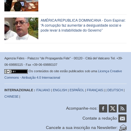
AMÉRICA/REPUBLICA DOMINICANA - Dom Espinal:
“A corrupção faz aumentar a desigualdade social e
pode levar à instabilidade do Governo”
Agenzia Fides - Palazzo “de Propaganda Fide” - 00120 - Città del Vaticano Tel. +39-
06-69880115 - Fax +39-06-69880107
Os conteúdos do site estão publicados sob uma
Licença Creative
Commons - Atribuição 4.0 Internacional
INTERNAZIONALE :
ITALIANO
|
ENGLISH
|
ESPAÑOL
|
FRANÇAIS
| |
DEUTSCH
|
CHINESE
|
Acompanhe-nos:
Contate a redação
Cancele a sua inscrição na Newsletter: