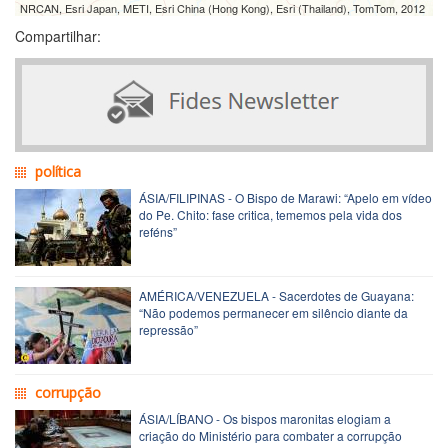
NRCAN, Esri Japan, METI, Esri China (Hong Kong), Esri (Thailand), TomTom, 2012
Compartilhar:
política
ÁSIA/FILIPINAS - O Bispo de Marawi: “Apelo em vídeo
do Pe. Chito: fase critica, tememos pela vida dos
reféns”
AMÉRICA/VENEZUELA - Sacerdotes de Guayana:
“Não podemos permanecer em silêncio diante da
repressão”
corrupção
ÁSIA/LÍBANO - Os bispos maronitas elogiam a
criação do Ministério para combater a corrupção