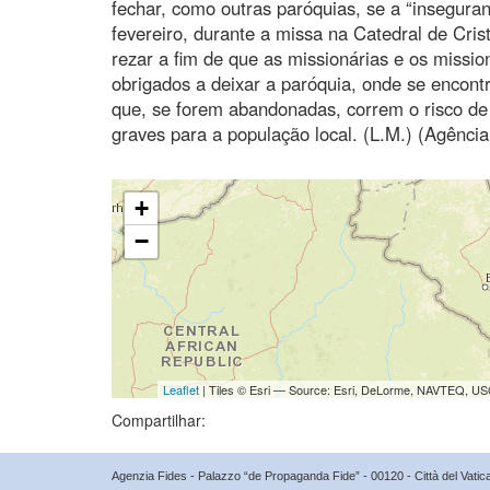
fechar, como outras paróquias, se a “inseguran
fevereiro, durante a missa na Catedral de Cris
rezar a fim de que as missionárias e os miss
obrigados a deixar a paróquia, onde se encont
que, se forem abandonadas, correm o risco d
graves para a população local. (L.M.) (Agência
+
−
Leaflet
| Tiles © Esri — Source: Esri, DeLorme, NAVTEQ, USG
Compartilhar:
Agenzia Fides - Palazzo “de Propaganda Fide” - 00120 - Città del Vat