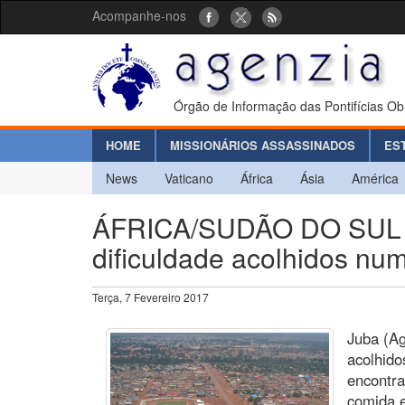
Acompanhe-nos
Órgão de Informação das Pontifícias Ob
HOME
MISSIONÁRIOS ASSASSINADOS
ES
News
Vaticano
África
Ásia
América
ÁFRICA/SUDÃO DO SUL -
dificuldade acolhidos num
Terça, 7 Fevereiro 2017
Juba (Ag
acolhido
encontra
comida e