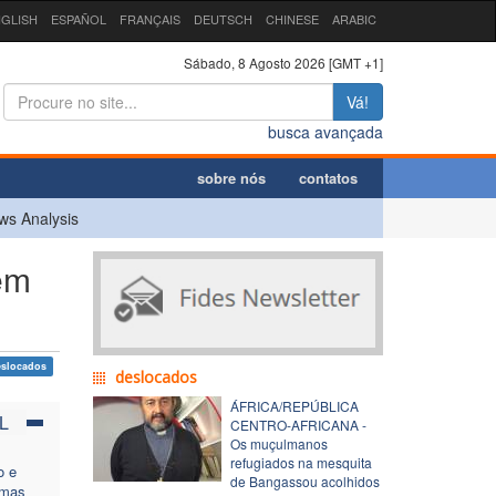
GLISH
ESPAÑOL
FRANÇAIS
DEUTSCH
CHINESE
ARABIC
Sábado, 8 Agosto 2026 [GMT +1]
Vá!
busca avançada
sobre nós
contatos
ws Analysis
em
eslocados
deslocados
ÁFRICA/REPÚBLICA
L
CENTRO-AFRICANA -
Os muçulmanos
refugiados na mesquita
o e
de Bangassou acolhidos
 mas