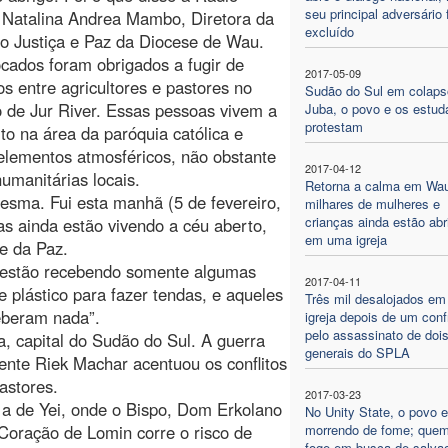
seu principal adversário 
 Natalina Andrea Mambo, Diretora da
excluído
o Justiça e Paz da Diocese de Wau.
cados foram obrigados a fugir de
2017-05-09
os entre agricultores e pastores no
Sudão do Sul em colap
de Jur River. Essas pessoas vivem a
Juba, o povo e os estud
protestam
to na área da paróquia católica e
 elementos atmosféricos, não obstante
2017-04-12
umanitárias locais.
Retorna a calma em Wa
mesma. Fui esta manhã (5 de fevereiro,
milhares de mulheres e
crianças ainda estão ab
as ainda estão vivendo a céu aberto,
em uma igreja
 e da Paz.
s estão recebendo somente algumas
2017-04-11
e plástico para fazer tendas, e aqueles
Três mil desalojados e
eberam nada”.
igreja depois de um conf
pelo assassinato de doi
, capital do Sudão do Sul. A guerra
generais do SPLA
idente Riek Machar acentuou os conflitos
pastores.
2017-03-23
 a de Yei, onde o Bispo, Dom Erkolano
No Unity State, o povo e
Coração de Lomin corre o risco de
morrendo de fome; que
foge em busca de salva