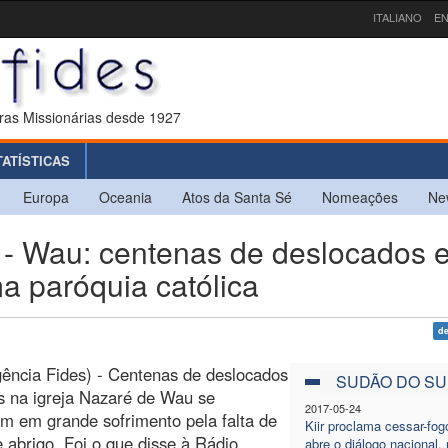
ITALIANO
EN
ras Missionárias desde 1927
TATÍSTICAS
Europa
Oceania
Atos da Santa Sé
Nomeações
Ne
 Wau: centenas de deslocados 
a paróquia católica
d
ência Fides) - Centenas de deslocados
SUDÃO DO SU
s na igreja Nazaré de Wau se
2017-05-24
m em grande sofrimento pela falta de
Kiir proclama cessar-fog
 abrigo. Foi o que disse à Rádio
abre o diálogo nacional,