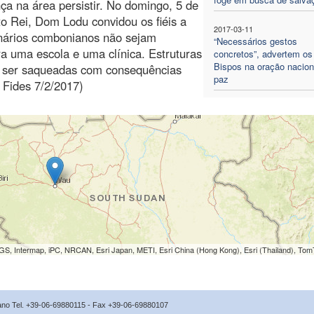
ça na área persistir. No domingo, 5 de
to Rei, Dom Lodu convidou os fiéis a
2017-03-11
ionários combonianos não sejam
“Necessários gestos
ra uma escola e uma clínica. Estruturas
concretos”, advertem os
Bispos na oração nacion
e ser saqueadas com consequências
paz
 Fides 7/2/2017)
S, Intermap, iPC, NRCAN, Esri Japan, METI, Esri China (Hong Kong), Esri (Thailand), To
icano Tel. +39-06-69880115 - Fax +39-06-69880107