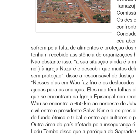
Tamazuj
Comissã
Os deslo
confront
Condado 
céu aber
sofrem pela falta de alimentos e proteção dos
tenham recebido assistência de organizações h
Não obstante isso, “a sua situação ainda é a 
ndr) à igreja Nazaré e descobri que muitos del
sem proteção”, disse a responsável de Justiça
“Nesses dias em Wau faz frio e os deslocado
ajudas para as crianças. Eles não têm folhas d
que se encontram na Igreja Episcopal não rec
Wau se encontra a 650 km ao noroeste de Juba
civil entre o presidente Salva Kiir e o ex-pres
de fundo étnico e tribal e entre agricultores e 
Outra área do país afetada pela insegurança é
Lodu Tombe disse que a paróquia do Sagrado 