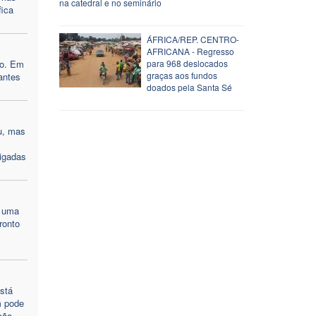
na catedral e no seminário
fica
ÁFRICA/REP. CENTRO-
AFRICANA - Regresso
so. Em
para 968 deslocados
graças aos fundos
antes
doados pela Santa Sé
u, mas
rigadas
m uma
ronto
s
stá
m pode
ção