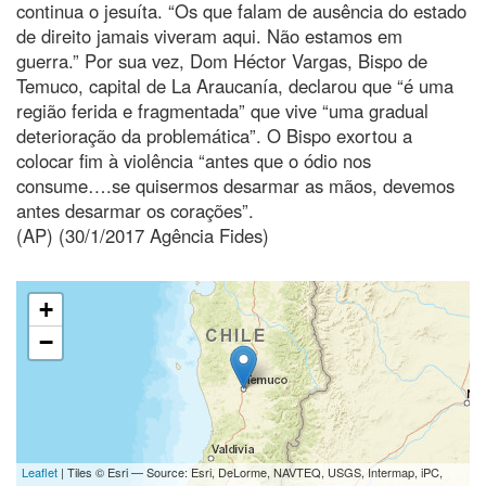
continua o jesuíta. “Os que falam de ausência do estado
de direito jamais viveram aqui. Não estamos em
guerra.” Por sua vez, Dom Héctor Vargas, Bispo de
Temuco, capital de La Araucanía, declarou que “é uma
região ferida e fragmentada” que vive “uma gradual
deterioração da problemática”. O Bispo exortou a
colocar fim à violência “antes que o ódio nos
consume….se quisermos desarmar as mãos, devemos
antes desarmar os corações”.
(AP) (30/1/2017 Agência Fides)
+
−
Leaflet
| Tiles © Esri — Source: Esri, DeLorme, NAVTEQ, USGS, Intermap, iPC,