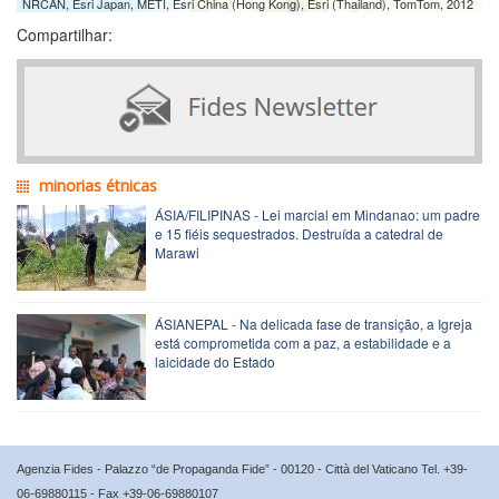
NRCAN, Esri Japan, METI, Esri China (Hong Kong), Esri (Thailand), TomTom, 2012
Compartilhar:
minorias étnicas
ÁSIA/FILIPINAS - Lei marcial em Mindanao: um padre
e 15 fiéis sequestrados. Destruída a catedral de
Marawi
ÁSIANEPAL - Na delicada fase de transição, a Igreja
está comprometida com a paz, a estabilidade e a
laicidade do Estado
Agenzia Fides - Palazzo “de Propaganda Fide” - 00120 - Città del Vaticano Tel. +39-
06-69880115 - Fax +39-06-69880107