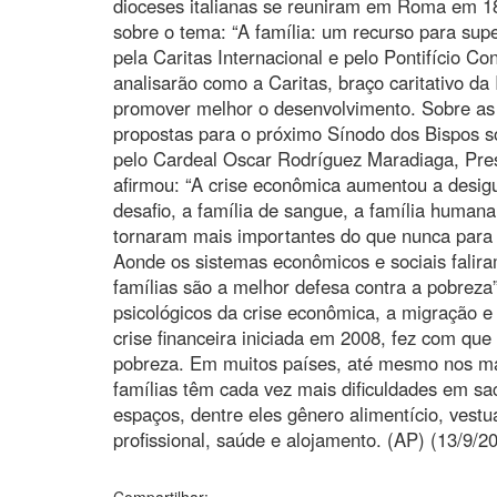
dioceses italianas se reuniram em Roma em 1
sobre o tema: “A família: um recurso para super
pela Caritas Internacional e pelo Pontifício Co
analisarão como a Caritas, braço caritativo da 
promover melhor o desenvolvimento. Sobre as
propostas para o próximo Sínodo dos Bispos s
pelo Cardeal Oscar Rodríguez Maradiaga, Presi
afirmou: “A crise econômica aumentou a desigu
desafio, a família de sangue, a família humana 
tornaram mais importantes do que nunca para 
Aonde os sistemas econômicos e sociais falira
famílias são a melhor defesa contra a pobreza
psicológicos da crise econômica, a migração e 
crise financeira iniciada em 2008, fez com que
pobreza. Em muitos países, até mesmo nos mai
famílias têm cada vez mais dificuldades em sa
espaços, dentre eles gênero alimentício, vest
profissional, saúde e alojamento. (AP) (13/9/2
Compartilhar: