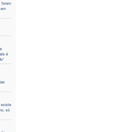
s foram
 em
a
ais é
o”
ias
 existe
ho, só