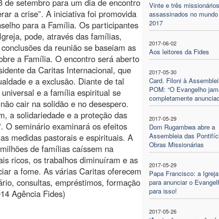
8 de setembro para um dia de encontro
Vinte e três missionário
ar a crise”. A iniciativa foi promovida
assassinados no mundo
2017
nselho para a Família. Os participantes
Igreja, pode, através das famílias,
2017-06-02
 conclusões da reunião se baseiam as
Aos leitores da Fides
obre a Família. O encontro será aberto
dente da Caritas Internacional, que
2017-05-30
aldade e a exclusão. Diante de tal
Card. Filoni à Assemblei
POM: “O Evangelho jam
universal e a família espiritual se
completamente anunciad
não cair na solidão e no desespero.
m, a solidariedade e a proteção das
2017-05-29
”. O seminário examinará os efeitos
Dom Rugambwa abre a
Assembleia das Pontifíc
as medidas pastorais e espirituais. A
Obras Missionárias
 milhões de famílias caíssem na
s ricos, os trabalhos diminuíram e as
2017-05-29
ciar a fome. As várias Caritas oferecem
Papa Francisco: a Igreja
uário, consultas, empréstimos, formação
para anunciar o Evangel
para isso!
014 Agência Fides)
2017-05-26