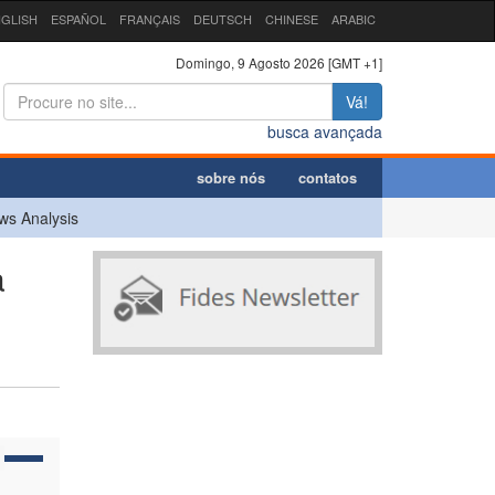
GLISH
ESPAÑOL
FRANÇAIS
DEUTSCH
CHINESE
ARABIC
Domingo, 9 Agosto 2026 [GMT +1]
Vá!
busca avançada
sobre nós
contatos
ws Analysis
a