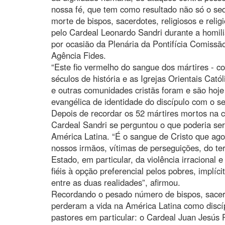
nossa fé, que tem como resultado não só o se
morte de bispos, sacerdotes, religiosos e relig
pelo Cardeal Leonardo Sandri durante a homil
por ocasião da Plenária da Pontifícia Comissã
Agência Fides.
“Este fio vermelho do sangue dos mártires - con
séculos de história e as Igrejas Orientais Ca
e outras comunidades cristãs foram e são hoje
evangélica de identidade do discípulo com o s
Depois de recordar os 52 mártires mortos na ca
Cardeal Sandri se perguntou o que poderia ser 
América Latina. “É o sangue de Cristo que a
nossos irmãos, vítimas de perseguições, do te
Estado, em particular, da violência irracional 
fiéis à opção preferencial pelos pobres, implíci
entre as duas realidades”, afirmou.
Recordando o pesado número de bispos, sacerdo
perderam a vida na América Latina como discípu
pastores em particular: o Cardeal Juan Jesú