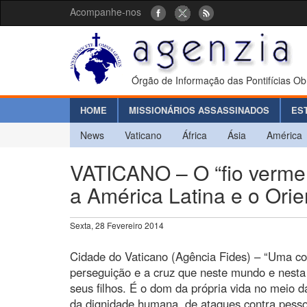
Acompanhe-nos
Órgão de Informação das Pontifícias Ob
HOME
MISSIONÁRIOS ASSASSINADOS
ES
News
Vaticano
África
Ásia
América
VATICANO – O “fio verme
a América Latina e o Ori
Sexta, 28 Fevereiro 2014
Cidade do Vaticano (Agência Fides) – “Uma cons
perseguição e a cruz que neste mundo e nesta 
seus filhos. É o dom da própria vida no meio d
da dignidade humana, de ataques contra pesso