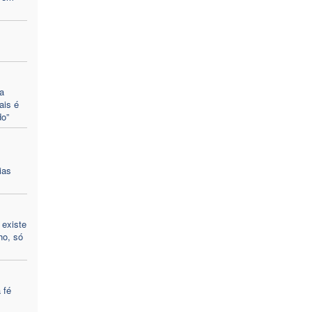
a
ais é
o”
ias
 existe
ho, só
 fé