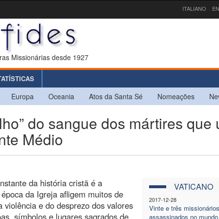
ITALIANO
EN
ras Missionárias desde 1927
TATÍSTICAS
Europa
Oceania
Atos da Santa Sé
Nomeações
Ne
lho” do sangue dos mártires que
ente Médio
tante da história cristã é a
VATICANO
época da Igreja afligem muitos de
2017-12-28
a violência e do desprezo dos valores
Vinte e três missionário
as, símbolos e lugares sagrados de
assassinados no mundo