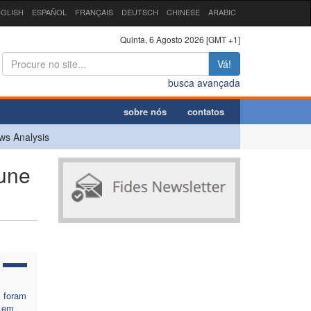
GLISH
ESPAÑOL
FRANÇAIS
DEUTSCH
CHINESE
ARABIC
Quinta, 6 Agosto 2026 [GMT +1]
Vá!
busca avançada
sobre nós
contatos
ws Analysis
 une
s foram
 em