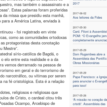
2017
questro, mas também o assassinato e a
iosas”. Estas palavras foram proferidas
2017-06-02
ia da missa que presidiu esta manhã,
Aos leitores da Fides
o para a América Latina, enviada à
2017-05-30
tinuou - foi registrado em vinte
Card. Filoni à Assemblei
POM: “O Evangelho jam
tólicas, como as comunidades ortodoxas
completamente anunciad
 as protagonistas desta conotação
eu Mestre”.
2017-05-29
tedral sírio-católica de Bagdá, o
Dom Rugambwa abre a
Assembleia das Pontifíc
o elo entre esta realidade e a da
Obras Missionárias
gora vemos derramado na pessoa de
rrorismo em geral e do terrorismo de
2017-05-29
e do narcotráfico, ou vítimas por serem
Papa Francisco: a Igreja
ta na fé cristológica. Esta é a relação
para anunciar o Evangel
para isso!
tes, religiosos e religiosas que
2017-05-26
los de Cristo, o cardeal citou três
“A missão no coração da
s Posadas Ocampo, Arcebispo de
cristã”. Assembleia das