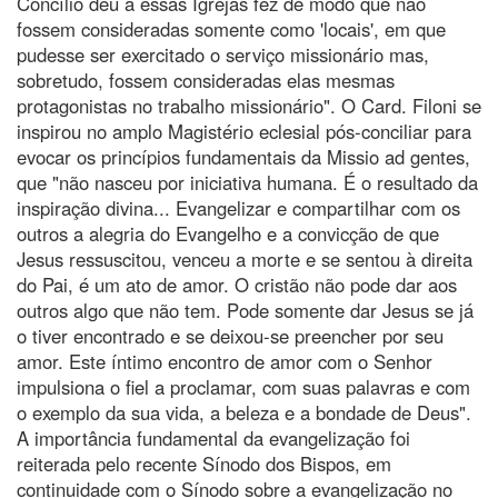
Concílio deu a essas Igrejas fez de modo que não
fossem consideradas somente como 'locais', em que
pudesse ser exercitado o serviço missionário mas,
sobretudo, fossem consideradas elas mesmas
protagonistas no trabalho missionário". O Card. Filoni se
inspirou no amplo Magistério eclesial pós-conciliar para
evocar os princípios fundamentais da Missio ad gentes,
que "não nasceu por iniciativa humana. É o resultado da
inspiração divina... Evangelizar e compartilhar com os
outros a alegria do Evangelho e a convicção de que
Jesus ressuscitou, venceu a morte e se sentou à direita
do Pai, é um ato de amor. O cristão não pode dar aos
outros algo que não tem. Pode somente dar Jesus se já
o tiver encontrado e se deixou-se preencher por seu
amor. Este íntimo encontro de amor com o Senhor
impulsiona o fiel a proclamar, com suas palavras e com
o exemplo da sua vida, a beleza e a bondade de Deus".
A importância fundamental da evangelização foi
reiterada pelo recente Sínodo dos Bispos, em
continuidade com o Sínodo sobre a evangelização no